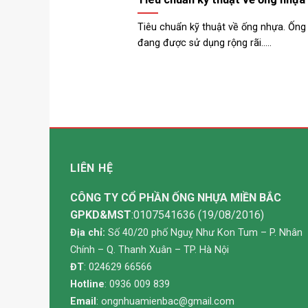
Tiêu chuẩn kỹ thuật về ống nhựa. Ống
đang được sử dụng rộng rãi.....
LIÊN HỆ
CÔNG TY CỔ PHẦN ỐNG NHỰA MIỀN BẮC
GPKD&MST
:0107541636 (19/08/2016)
Địa chỉ:
Số 40/20 phố Nguỵ Như Kon Tum – P. Nhân
Chính – Q. Thanh Xuân – TP. Hà Nội
ĐT
: 024629 66566
Hotline
: 0936 009 839
Email
:
ongnhuamienbac@gmail.com