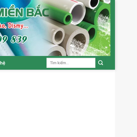
Tìm
 hệ
kiếm: