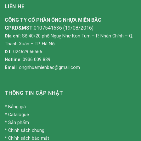
LIÊN HỆ
CÔNG TY CỔ PHẦN ỐNG NHỰA MIỀN BẮC
GPKD&MST
:0107541636 (19/08/2016)
Địa chỉ:
Số 40/20 phố Nguỵ Như Kon Tum – P. Nhân Chính – Q.
Thanh Xuân – TP. Hà Nội
ĐT
: 024629 66566
Hotline
: 0936 009 839
Email
:
ongnhuamienbac@gmail.com
THÔNG TIN CẬP NHẬT
*
Bảng giá
*
Catalogue
*
Sản phẩm
*
Chinh sách chung
*
Chính sách bảo mật