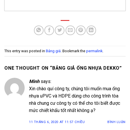
Bảng báo giá ống nhựa HDPE Hoa Sen 2026
- 28
Tháng 7, 2026
Bảng báo giá ống nhựa uPVC Hoa Sen 2026
- 27
Tháng 7, 2026
This entry was posted in
Bảng giá
. Bookmark the
permalink
.
Ống Nhựa uPVC D500 PN4 Thuận Phát
- 26
Tháng 12, 2025
ONE THOUGHT ON “
BẢNG GIÁ ỐNG NHỰA DEKKO
”
Ống Nhựa uPVC D450 PN4 Thuận Phát
- 24
Tháng 12, 2025
Minh
says:
Xin chào quí công ty, chúng tôi muốn mua ống
Ống Nhựa uPVC D400 PN4 Thuận Phát
- 22
nhựa uPVC và HDPE dùng cho công trình tòa
Tháng 12, 2025
nhà chung cư công ty có thể cho tôi biết được
Ống Nhựa uPVC D355 PN4 Thuận Phát
- 20
mức chiết khấu tốt nhất không ạ?
Tháng 12, 2025
11 THÁNG 6, 2020 AT 11:57 CHIỀU
BÌNH LUẬN
Ống Nhựa uPVC D315 PN4 Thuận Phát
- 18