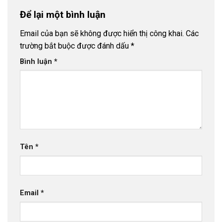
Tháng 12, 2025
Để lại một bình luận
Ống Nhựa uPVC D280 PN4 Thuận Phát
- 16
Tháng 12, 2025
Email của bạn sẽ không được hiển thị công khai.
Các
trường bắt buộc được đánh dấu
*
Bảng báo giá ống nhựa Dekko 2026
- 15 Tháng
12, 2025
Bình luận
*
Bảng báo giá ống nhựa Tiền Phong 2026
- 14
Tháng 12, 2025
Tên
*
Email
*