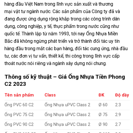
hàng đầu Việt Nam trong lĩnh vực
sản xuất
và
thương
mại vật tư ngành nước. Các sản phẩm của Công ty đã và
đang được ứng dụng rộng khắp trong các công trình dân
dụng, công nghiệp, y tế, thực phẩm trong nước cũng như
quốc tế. Thành lập từ năm 1993, tới nay
Ống Nhựa Miền
Bắc
đã không ngừng phát triển và trở thành đối tác uy tín
hàng đầu trong mắt các bạn hàng, đối tác cung ứng, nhà đầu
tư, các đơn vị tư vấn, thiết kế, thi công trong lĩnh vực cấp
thoát nước nói riêng và ngành xây dựng nói chung.
Thông số kỹ thuật – Giá Ống Nhựa Tiền Phong
C2 2023
Tên sản phẩm
Class
ĐK
Độ dầy
Ống PVC 60 C2
Ống Nhựa uPVC Class 2
Ø 60
2.3
Ống PVC 75 C2
Ống Nhựa uPVC Class 2
Ø 75
2.9
Ống PVC 90 C2
Ống Nhựa uPVC Class 2
Ø 90
2.7