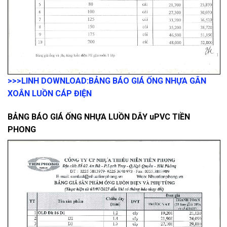
>>>LINH DOWNLOAD:
BẢNG BÁO GIÁ ỐNG NHỰA GÂN
XOẮN LUỒN CÁP ĐIỆN
BẢNG BÁO GIÁ ỐNG NHỰA LUỒN DÂY uPVC TIỀN
PHONG