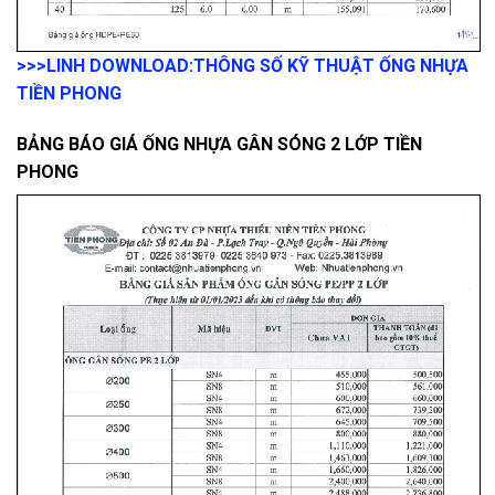
>>>LINH DOWNLOAD:
THÔNG SỐ KỸ THUẬT ỐNG NHỰA
TIỀN PHONG
BẢNG BÁO GIÁ ỐNG NHỰA GÂN SÓNG 2 LỚP TIỀN
PHONG