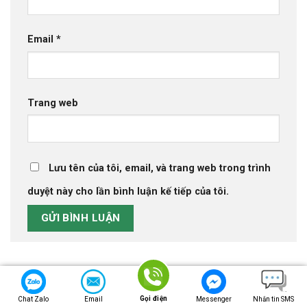
12, 2025
Bảng báo giá ống nhựa Tiền Phong 2026
- 14
Email
*
Tháng 12, 2025
Trang web
Lưu tên của tôi, email, và trang web trong trình
duyệt này cho lần bình luận kế tiếp của tôi.
Danh mục
Gọi điện
Chat Zalo
Email
Messenger
Nhắn tin SMS