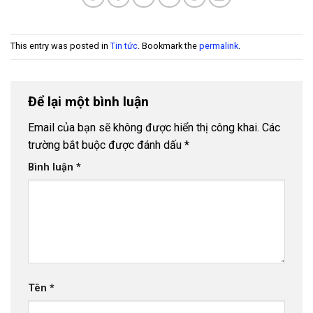
Bảng báo giá ống nhựa uPVC Hoa Sen 2026
- 27
Tháng 7, 2026
This entry was posted in
Tin tức
. Bookmark the
permalink
.
Ống Nhựa uPVC D500 PN4 Thuận Phát
- 26
Tháng 12, 2025
Ống Nhựa uPVC D450 PN4 Thuận Phát
- 24
Để lại một bình luận
Tháng 12, 2025
Email của bạn sẽ không được hiển thị công khai.
Các
Ống Nhựa uPVC D400 PN4 Thuận Phát
- 22
trường bắt buộc được đánh dấu
*
Tháng 12, 2025
Bình luận
*
Ống Nhựa uPVC D355 PN4 Thuận Phát
- 20
Tháng 12, 2025
Ống Nhựa uPVC D315 PN4 Thuận Phát
- 18
Tháng 12, 2025
Ống Nhựa uPVC D280 PN4 Thuận Phát
- 16
Tháng 12, 2025
Tên
*
Bảng báo giá ống nhựa Dekko 2026
- 15 Tháng