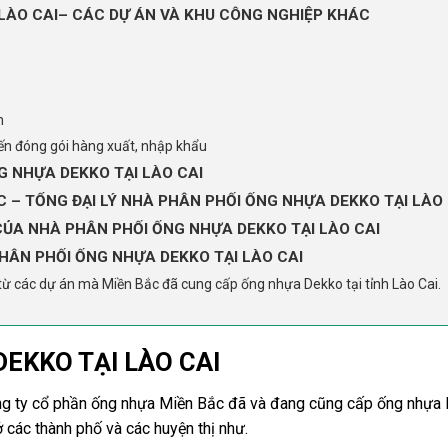
LÀO CAI– CÁC DỰ ÁN VÀ KHU CÔNG NGHIỆP KHÁC
h
iến đóng gói hàng xuất, nhập khẩu
 NHỰA DEKKO TẠI LÀO CAI
 – TỔNG ĐẠI LÝ NHÀ PHÂN PHỐI ỐNG NHỰA DEKKO TẠI LÀO 
CỦA NHÀ PHÂN PHỐI ỐNG NHỰA DEKKO TẠI LÀO CAI
PHÂN PHỐI ỐNG NHỰA DEKKO TẠI LÀO CAI
từ các dự án mà Miền Bắc đã cung cấp ống nhựa Dekko tại tỉnh Lào Cai.
EKKO TẠI LÀO CAI
g ty cổ phần ống nhựa Miền Bắc đã và đang cũng cấp ống nhựa
 các thành phố và các huyện thị như.