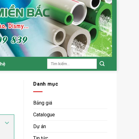
Tìm
 hệ
kiếm:
Danh mục
Bảng giá
Catalogue
Dự án
Tin tức