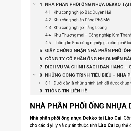
NHÀ PHÂN PHỐI ỐNG NHỰA DEKKO TẠI 
Khu công nghiệp Bắc Duyên Hải
Khu công nghiệp Đông Phố Mới
Khu công nghiệp Tằng Loỏng
Khu Thương mai – Công nghiệp Kim Thàn
Thông tin Khu công nghiệp gia công chế b
GIẤY CHỨNG NHẬN NHÀ PHÂN PHỐI ỐNG
CÔNG TY CỔ PHẦN ỐNG NHỰA MIỀN BẮC
DỊCH VỤ VÀ CHÍNH SÁCH BÁN HÀNG – 
NHỮNG CÔNG TRÌNH TIÊU BIỂU – NHÀ 
Dưới đây là những hình ảnh đã được chụp 
THÔNG TIN LIÊN HỆ
NHÀ PHÂN PHỐI ỐNG NHỰA D
Nhà phân phối ống nhựa Dekko tại Lào Cai.
Côn
cho các đại lý và dự án thuộc tỉnh
Lào Cai
cụ thể ở