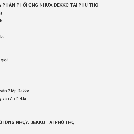
 PHÂN PHỐI ỐNG NHỰA DEKKO TẠI PHÚ THỌ
ét
ch
kko
 giọt
oắn 2 lớp Dekko
y và cáp Dekko
ỐI ỐNG NHỰA DEKKO TẠI PHÚ THỌ