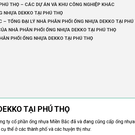
PHÚ THỌ – CÁC DỰ ÁN VÀ KHU CÔNG NGHIỆP KHÁC
G NHỰA DEKKO TẠI PHÚ THỌ
 – TỔNG ĐẠI LÝ NHÀ PHÂN PHỐI ỐNG NHỰA DEKKO TẠI PHÚ
CỦA NHÀ PHÂN PHỐI ỐNG NHỰA DEKKO TẠI PHÚ THỌ
PHÂN PHỐI ỐNG NHỰA DEKKO TẠI PHÚ THỌ
DEKKO TẠI PHÚ THỌ
ng ty cổ phần ống nhựa Miền Bắc đã và đang cũng cấp ống nhựa
cụ thể ở các thành phố và các huyện thị như.