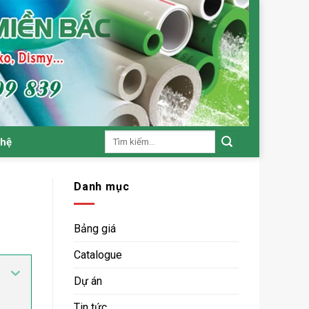
Tìm
 hệ
kiếm:
Danh mục
Bảng giá
Catalogue
Dự án
Tin tức