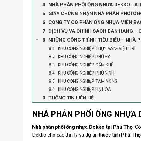
NHÀ PHÂN PHỐI ỐNG NHỰA DEKKO TẠI 
GIẤY CHỨNG NHẬN NHÀ PHÂN PHỐI ỐN
CÔNG TY CỔ PHẦN ỐNG NHỰA MIỀN BẮC
DỊCH VỤ VÀ CHÍNH SÁCH BÁN HÀNG – 
NHỮNG CÔNG TRÌNH TIÊU BIỂU – NHÀ 
KHU CÔNG NGHIỆP THỤY VÂN- VIỆT TRÌ
KHU CÔNG NGHIỆP PHÚ HÀ
KHU CÔNG NGHIỆP CẨM KHÊ
KHU CÔNG NGHIỆP PHÙ NINH
KHU CÔNG NGHIỆP TAM NÔNG
KHU CÔNG NGHIỆP HẠ HÒA
THÔNG TIN LIÊN HỆ
NHÀ PHÂN PHỐI ỐNG NHỰA 
Nhà phân phối ống nhựa Dekko tại Phú Thọ.
Cô
Dekko cho các đại lý và dự án thuộc tỉnh
Phú Thọ