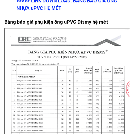
>>>>>
LINK DOWN LOAD:
BẢNG BÁO GIÁ ỐNG
NHỰA uPVC HỆ MÉT
Bảng báo giá phụ kiện ống uPVC Dismy hệ mét