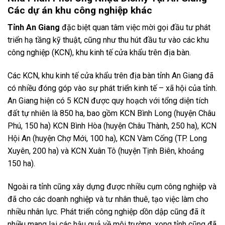
Các dự án khu công nghiệp khác
Tỉnh An Giang
đặc biệt quan tâm việc mời gọi đầu tư phát
triển hạ tầng kỹ thuật, cũng như thu hút đầu tư vào các khu
công nghiệp (KCN), khu kinh tế cửa khẩu trên địa bàn.
Các KCN, khu kinh tế cửa khẩu trên địa bàn tỉnh An Giang đã
có nhiều đóng góp vào sự phát triển kinh tế – xã hội của tỉnh.
An Giang hiện có 5 KCN được quy hoạch với tổng diện tích
đất tự nhiên là 850 ha, bao gồm KCN Bình Long (huyện Châu
Phú, 150 ha) KCN Bình Hòa (huyện Châu Thành, 250 ha), KCN
Hội An (huyện Chợ Mới, 100 ha), KCN Vàm Cống (TP. Long
Xuyên, 200 ha) và KCN Xuân Tô (huyện Tịnh Biên, khoảng
150 ha).
Ngoài ra tỉnh cũng xây dựng được nhiều cụm công nghiệp và
đã cho các doanh nghiệp và tư nhân thuê, tạo việc làm cho
nhiều nhân lực. Phát triển công nghiệp dồn dập cũng đã ít
nhiều mang lại các hậu quả về môi trường, xong tỉnh cũng đã