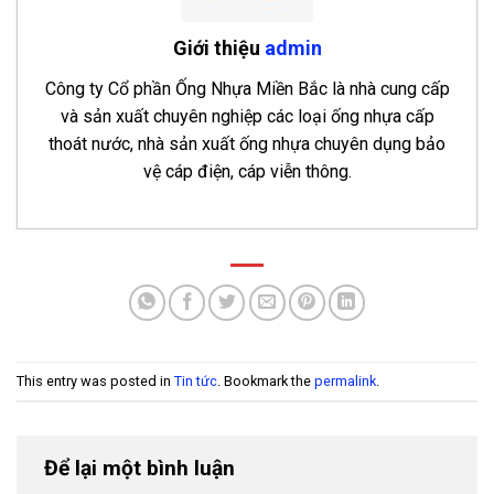
Giới thiệu
admin
Công ty Cổ phần Ống Nhựa Miền Bắc là nhà cung cấp
và sản xuất chuyên nghiệp các loại ống nhựa cấp
thoát nước, nhà sản xuất ống nhựa chuyên dụng bảo
vệ cáp điện, cáp viễn thông.
Bảng báo giá ống nhựa HDPE Hoa Sen 2026
- 28
Tháng 7, 2026
Bảng báo giá ống nhựa uPVC Hoa Sen 2026
- 27
Tháng 7, 2026
This entry was posted in
Tin tức
. Bookmark the
permalink
.
Ống Nhựa uPVC D500 PN4 Thuận Phát
- 26
Tháng 12, 2025
Ống Nhựa uPVC D450 PN4 Thuận Phát
- 24
Để lại một bình luận
Tháng 12, 2025