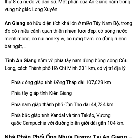
thứ 8 cả nước về dân số. Một phần của An Giang nằm trong
vùng tứ giác Long Xuyên.
An Giang
sở hữu diện tích khá lớn ở miền Tây Nam Bộ, trong
đó có nhiều cảnh quan thiên nhiên tươi đẹp, có sông nước
mênh mông, có núi non kỳ vĩ, có rừng tràm, có đồng ruộng
bát ngát,…
Tỉnh An Giang
nằm về phía tây nam đồng bằng sông Cửu
Long, cách Thành phố Hồ Chí Minh 231 km, có vị trí địa lý:
Phía đông giáp tỉnh Đồng Tháp dài 107,628 km
Phía tây giáp tỉnh Kiên Giang
Phía nam giáp thành phố Cần Thơ dài 44,734 km
Phía bắc giáp tỉnh Kandal và tỉnh Takéo, Vương
quốc Campuchia với đường biên giới dài gần 104 km.
Nhà Phân Phối Ống Nhựa Dismy Tại An Giang –