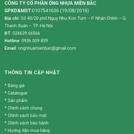
CÔNG TY CỔ PHẦN ỐNG NHỰA MIỀN BẮC
GPKD&MST
:0107541636 (19/08/2016)
Địa chỉ:
Số 40/20 phố Nguỵ Như Kon Tum – P. Nhân Chính – Q.
Thanh Xuân – TP. Hà Nội
ĐT
: 024629 66566
Hotline
: 0936 009 839
Email
:
ongnhuamienbac@gmail.com
THÔNG TIN CẬP NHẬT
*
Bảng giá
*
Catalogue
*
Sản phẩm
*
Chinh sách chung
*
Chính sách bảo mật
*
Chính sách bảo hành
*
Hướng dẫn mua hàng