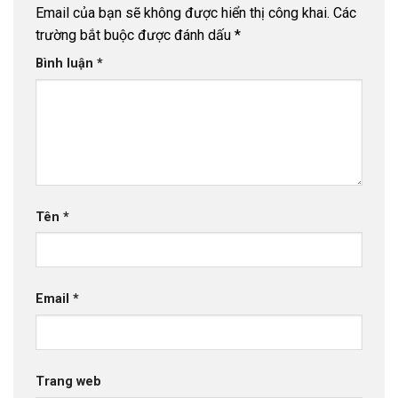
Email của bạn sẽ không được hiển thị công khai.
Các
Ống Nhựa uPVC D400 PN4 Thuận Phát
- 22
trường bắt buộc được đánh dấu
*
Tháng 12, 2025
Bình luận
*
Ống Nhựa uPVC D355 PN4 Thuận Phát
- 20
Tháng 12, 2025
Ống Nhựa uPVC D315 PN4 Thuận Phát
- 18
Tháng 12, 2025
Ống Nhựa uPVC D280 PN4 Thuận Phát
- 16
Tháng 12, 2025
Tên
*
Bảng báo giá ống nhựa Dekko 2026
- 15 Tháng
12, 2025
Bảng báo giá ống nhựa Tiền Phong 2026
- 14
Email
*
Tháng 12, 2025
Trang web