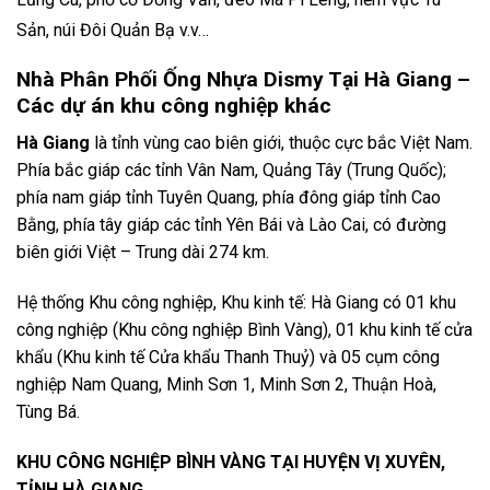
Sản, núi Đôi Quản Bạ
v.v…
Nhà Phân Phối Ống Nhựa Dismy Tại Hà Giang –
Các dự án khu công nghiệp khác
Hà Giang
là tỉnh vùng cao biên giới, thuộc cực bắc Việt Nam.
Phía bắc giáp các tỉnh Vân Nam, Quảng Tây (Trung Quốc);
phía nam giáp tỉnh Tuyên Quang, phía đông giáp tỉnh Cao
Bằng, phía tây giáp các tỉnh Yên Bái và Lào Cai, có đường
biên giới Việt – Trung dài 274 km.
Hệ thống Khu công nghiệp, Khu kinh tế: Hà Giang có 01 khu
công nghiệp (Khu công nghiệp Bình Vàng), 01 khu kinh tế cửa
khẩu (Khu kinh tế Cửa khẩu Thanh Thuỷ) và 05 cụm công
nghiệp Nam Quang, Minh Sơn 1, Minh Sơn 2, Thuận Hoà,
Tùng Bá.
KHU CÔNG NGHIỆP BÌNH VÀNG TẠI HUYỆN VỊ XUYÊN,
TỈNH HÀ GIANG