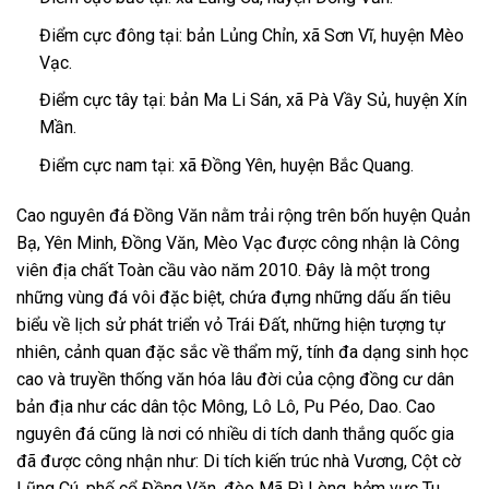
Điểm cực đông tại: bản Lủng Chỉn, xã Sơn Vĩ, huyện Mèo
Vạc.
Điểm cực tây tại: bản Ma Li Sán, xã Pà Vầy Sủ, huyện Xín
Mần.
Điểm cực nam tại: xã Đồng Yên, huyện Bắc Quang.
Cao nguyên đá Đồng Văn nằm trải rộng trên bốn huyện Quản
Bạ, Yên Minh, Đồng Văn, Mèo Vạc được công nhận là Công
viên địa chất Toàn cầu vào năm 2010. Đây là một trong
những vùng đá vôi đặc biệt, chứa đựng những dấu ấn tiêu
biểu về lịch sử phát triển vỏ Trái Đất, những hiện tượng tự
nhiên, cảnh quan đặc sắc về thẩm mỹ, tính đa dạng sinh học
cao và truyền thống văn hóa lâu đời của cộng đồng cư dân
bản địa như các dân tộc Mông, Lô Lô, Pu Péo, Dao. Cao
nguyên đá cũng là nơi có nhiều di tích danh thắng quốc gia
đã được công nhận như: Di tích kiến trúc nhà Vương, Cột cờ
Lũng Cú, phố cổ Đồng Văn, đèo Mã Pì Lèng, hẻm vực Tu