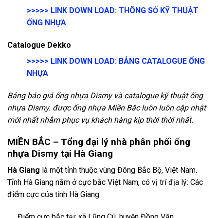
>>>>>
LINK DOWN LOAD:
THÔNG SỐ KỸ THUẬT
ỐNG NHỰA
Catalogue Dekko
>>>>>
LINK DOWN LOAD:
BẢNG CATALOGUE ỐNG
NHỰA
Bảng báo giá ống nhựa Dismy và catalogue kỹ thuật ống
nhựa Dismy. được ống nhựa Miền Băc luôn luôn cập nhật
mới nhất nhằm phục vụ khách hàng kịp thời thời nhất.
MIỀN BẮC – Tổng đại lý nhà phân phối ống
nhựa Dismy tại Hà Giang
Hà Giang
là một tỉnh thuộc vùng Đông Bắc Bộ, Việt Nam.
Tỉnh Hà Giang nằm ở cực bắc Việt Nam, có vị trí địa lý:
Các
điểm cực của tỉnh Hà Giang:
Điểm cực bắc tại: xã Lũng Cú, huyện Đồng Văn.