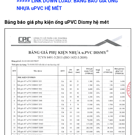
>>>>>
LINK DOWN LOAD:
BẢNG BÁO GIÁ ỐNG
NHỰA uPVC HỆ MÉT
Bảng báo giá phụ kiện ống uPVC Dismy hệ mét