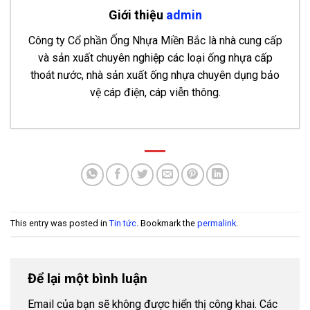
Giới thiệu
admin
Công ty Cổ phần Ống Nhựa Miền Bắc là nhà cung cấp
và sản xuất chuyên nghiệp các loại ống nhựa cấp
thoát nước, nhà sản xuất ống nhựa chuyên dụng bảo
vệ cáp điện, cáp viễn thông.
Bảng báo giá ống nhựa HDPE Hoa Sen 2026
- 28
Tháng 7, 2026
Bảng báo giá ống nhựa uPVC Hoa Sen 2026
- 27
Tháng 7, 2026
This entry was posted in
Tin tức
. Bookmark the
permalink
.
Ống Nhựa uPVC D500 PN4 Thuận Phát
- 26
Tháng 12, 2025
Ống Nhựa uPVC D450 PN4 Thuận Phát
- 24
Để lại một bình luận
Tháng 12, 2025
Email của bạn sẽ không được hiển thị công khai.
Các