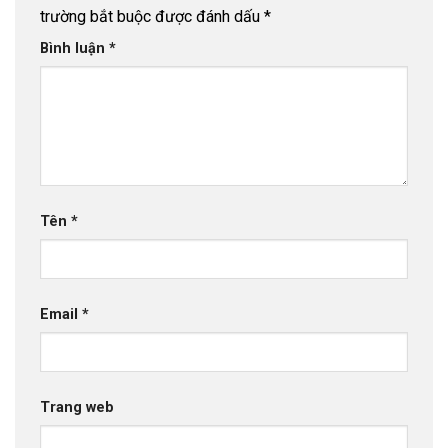
Ống Nhựa uPVC D400 PN4 Thuận Phát
- 22
trường bắt buộc được đánh dấu
*
Tháng 12, 2025
Bình luận
*
Ống Nhựa uPVC D355 PN4 Thuận Phát
- 20
Tháng 12, 2025
Ống Nhựa uPVC D315 PN4 Thuận Phát
- 18
Tháng 12, 2025
Ống Nhựa uPVC D280 PN4 Thuận Phát
- 16
Tháng 12, 2025
Tên
*
Bảng báo giá ống nhựa Dekko 2026
- 15 Tháng
12, 2025
Bảng báo giá ống nhựa Tiền Phong 2026
- 14
Email
*
Tháng 12, 2025
Trang web