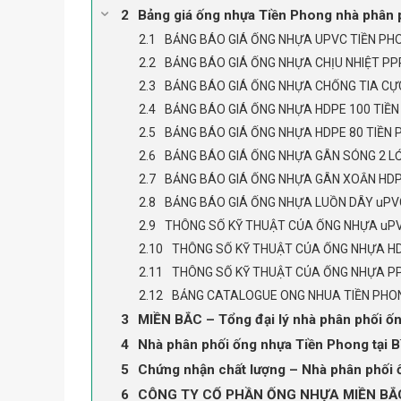
Bảng giá ống nhựa Tiền Phong nhà phân p
BẢNG BÁO GIÁ ỐNG NHỰA UPVC TIỀN PH
BẢNG BÁO GIÁ ỐNG NHỰA CHỊU NHIỆT PP
BẢNG BÁO GIÁ ỐNG NHỰA CHỐNG TIA CỰC
BẢNG BÁO GIÁ ỐNG NHỰA HDPE 100 TIỀ
BẢNG BÁO GIÁ ỐNG NHỰA HDPE 80 TIỀN
BẢNG BÁO GIÁ ỐNG NHỰA GÂN SÓNG 2 L
BẢNG BÁO GIÁ ỐNG NHỰA GÂN XOẮN HDP
BẢNG BÁO GIÁ ỐNG NHỰA LUỒN DÂY uPV
THÔNG SỐ KỸ THUẬT CỦA ỐNG NHỰA uPV
THÔNG SỐ KỸ THUẬT CỦA ỐNG NHỰA H
THÔNG SỐ KỸ THUẬT CỦA ỐNG NHỰA PP
BẢNG CATALOGUE ONG NHUA TIỀN PHO
MIỀN BẮC – Tổng đại lý nhà phân phối ốn
Nhà phân phối ống nhựa Tiền Phong tại 
Chứng nhận chất lượng – Nhà phân phối 
CÔNG TY CỔ PHẦN ỐNG NHỰA MIỀN BẮC – T