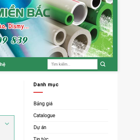
Tìm
 hệ
kiếm:
Danh mục
Bảng giá
Catalogue
Dự án
Tin tức