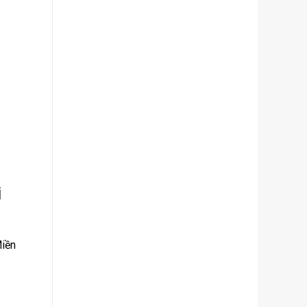
i
Miền