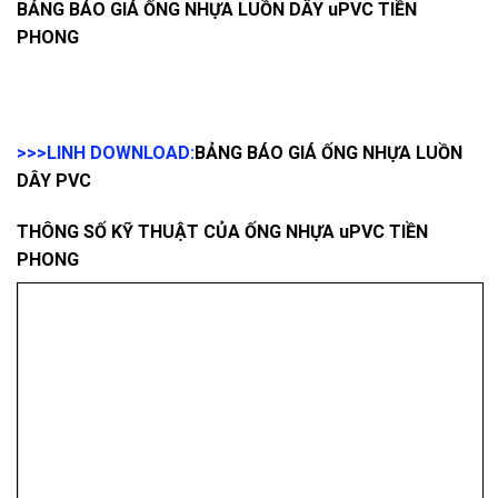
BẢNG BÁO GIÁ ỐNG NHỰA LUỒN DÂY uPVC TIỀN
PHONG
>>>LINH DOWNLOAD:
BẢNG BÁO GIÁ ỐNG NHỰA LUỒN
DÂY PVC
THÔNG SỐ KỸ THUẬT CỦA ỐNG NHỰA uPVC TIỀN
PHONG