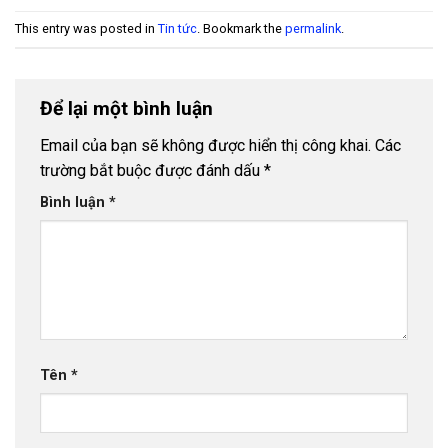
- 24 Tháng 4, 2023
This entry was posted in
Tin tức
. Bookmark the
permalink
.
Nhà Phân Phối Ống Nhựa Tiền Phong Tại Sơn Tây
- 17 Tháng 4, 2023
Nhà Phân Phối Ống Nhựa Tiền Phong Tại Long
Để lại một bình luận
Biên
- 16 Tháng 4, 2023
Email của bạn sẽ không được hiển thị công khai.
Các
Nhà Phân Phối Ống Nhựa Tiền Phong Tại Hoàn
trường bắt buộc được đánh dấu
*
Kiếm
- 15 Tháng 4, 2023
Bình luận
*
Nhà Phân Phối Ống Nhựa Tiền Phong Tại Gia Lâm
- 14 Tháng 4, 2023
Nhà Phân Phối Ống Nhựa Tiền Phong Tại Đan
Phượng
- 13 Tháng 4, 2023
Nhà Phân Phối Ống Nhựa Tiền Phong tại Phú
Xuyên
- 12 Tháng 4, 2023
Tên
*
Nhà Phân Phối Ống Nhựa Tiền Phong Tại Thanh
Trì
- 11 Tháng 4, 2023