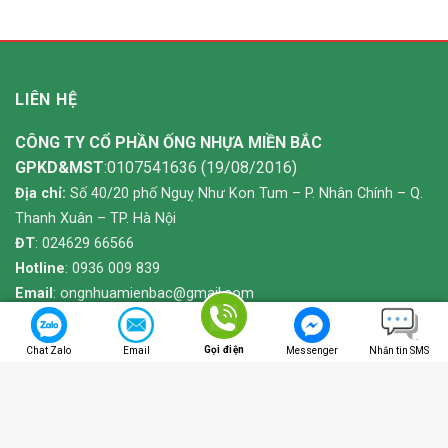
LIÊN HỆ
CÔNG TY CỔ PHẦN ỐNG NHỰA MIỀN BẮC
GPKD&MST
:0107541636 (19/08/2016)
Địa chỉ:
Số 40/20 phố Nguỵ Như Kon Tum – P. Nhân Chính – Q.
Thanh Xuân – TP. Hà Nội
ĐT
: 024629 66566
Hotline
: 0936 009 839
Email
:
ongnhuamienbac@gmail.com
Gọi điện
Chat Zalo
Email
Messenger
Nhắn tin SMS
THÔNG TIN CẬP NHẬT
*
Bảng giá
*
Catalogue