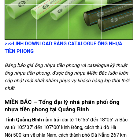
>>>LINH DOWNLOAD:
BẢNG CATALOGUE ỐNG NHỰA
TIỀN PHONG
Bảng báo giá ống nhựa tiền phong và catalogue kỹ thuật
ống nhựa tiền phong. được ống nhựa Miền Băc luôn luôn
cập nhật mới nhất nhằm phục vụ khách hàng kịp thời thời
nhất.
MIỀN BẮC – Tổng đại lý nhà phân phối ống
nhựa tiền phong tại Quảng Bình
Tỉnh Quảng Bình
nằm trải dài từ 16°55’ đến 18°05’ vĩ Bắc
và từ 105°37’ đến 107°00’ kinh Đông, cách thủ đô Hà
Nội 500 km về phía Nam, cách thành phố Đà Nẵng 267 km