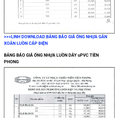
>>>LINH DOWNLOAD:
BẢNG BÁO GIÁ ỐNG NHỰA GÂN
XOẮN LUỒN CÁP ĐIỆN
BẢNG BÁO GIÁ ỐNG NHỰA LUỒN DÂY uPVC TIỀN
PHONG