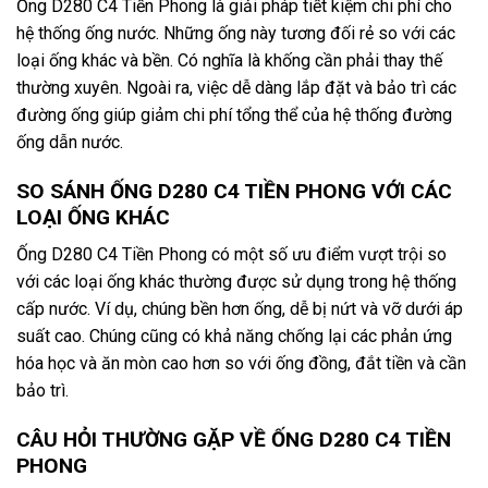
Ống D280 C4 Tiền Phong là giải pháp tiết kiệm chi phí cho
hệ thống ống nước. Những ống này tương đối rẻ so với các
loại ống khác và bền. Có nghĩa là khống cần phải thay thế
thường xuyên. Ngoài ra, việc dễ dàng lắp đặt và bảo trì các
đường ống giúp giảm chi phí tổng thể của hệ thống đường
ống dẫn nước.
SO SÁNH ỐNG D280 C4 TIỀN PHONG VỚI CÁC
LOẠI ỐNG KHÁC
Ống D280 C4 Tiền Phong có một số ưu điểm vượt trội so
với các loại ống khác thường được sử dụng trong hệ thống
cấp nước. Ví dụ, chúng bền hơn ống, dễ bị nứt và vỡ dưới áp
suất cao. Chúng cũng có khả năng chống lại các phản ứng
hóa học và ăn mòn cao hơn so với ống đồng, đắt tiền và cần
bảo trì.
CÂU HỎI THƯỜNG GẶP VỀ ỐNG D280 C4 TIỀN
PHONG