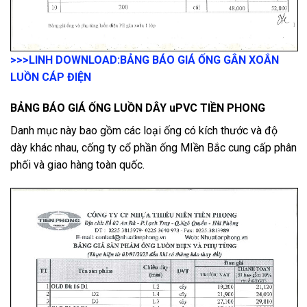
>>>LINH DOWNLOAD:
BẢNG BÁO GIÁ ỐNG GÂN XOẮN
LUỒN CÁP ĐIỆN
BẢNG BÁO GIÁ ỐNG LUỒN DÂY uPVC TIỀN PHONG
Danh mục này bao gồm các loại ống có kích thước và độ
dày khác nhau, cống ty cổ phần ống MIền Bắc cung cấp phân
phối và giao hàng toàn quốc.