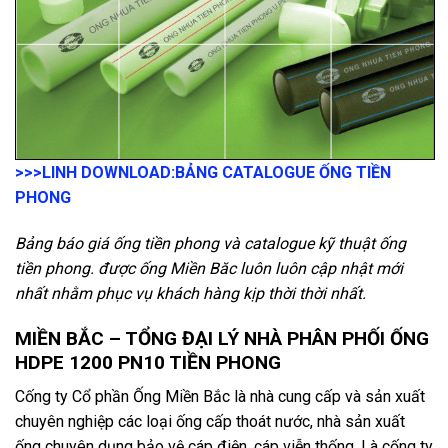
>>>LINH DOWNLOAD:
BẢNG CATALOGUE ỐNG TIỀN
PHONG
Bảng báo giá ống tiền phong và catalogue kỹ thuật ống
tiền phong. được ống Miền Băc luôn luôn cập nhật mới
nhất nhằm phục vụ khách hàng kịp thời thời nhất.
MIỀN BẮC – TỔNG ĐẠI LÝ NHÀ PHÂN PHỐI ỐNG
HDPE 1200 PN10 TIỀN PHONG
Cống ty Cổ phần Ống Miền Bắc là nhà cung cấp và sản xuất
chuyên nghiệp các loại ống cấp thoát nước, nhà sản xuất
ống chuyên dụng bảo vệ cáp điện, cáp viễn thống.
L
à cống ty