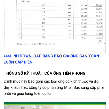
>>>LINH DOWNLOAD:
BẢNG BÁO GIÁ ỐNG GÂN XOẮN
LUỒN CÁP ĐIỆN
THỐNG SỐ KỸ THUẬT CỦA ỐNG TIỀN PHONG
Danh mục này bao gồm các loại ống có kích thước và độ
dày khác nhau, cống ty cổ phần ống MIền Bắc cung cấp phân
phối và giao hàng toàn quốc.