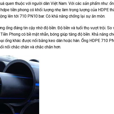
á quen thuộc với người dân Việt Nam. Với các sản phẩm như: ố
hdpe tiền phong có khối lượng nhẹ làm trọng lượng của HDPE th
động lên tới 710 PN10 bar. Có khả năng chống lại sự ăn mòn.
ống đáng tin cậy nhờ độ bền. Độ bền và tuổi thọ vượt trội. So 
Tiền Phong có bề mặt nhẵn, bóng giúp tăng độ bền. Khả năng ch
loại ống khác được nối bằng keo dán hoặc hàn. Ống HDPE 710 P
ối nối chắc chắn và chắc chắn hơn.