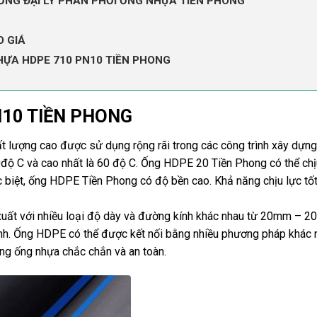
ỔNG ĐẠI LÝ PHÂN PHỐI ỐNG NHỰA TIỀN PHONG
O GIÁ
HỰA HDPE 710 PN10 TIỀN PHONG
N10 TIỀN PHONG
lượng cao được sử dụng rộng rãi trong các công trình xây dựng
40độ C và cao nhất là 60 độ C. Ống HDPE 20 Tiền Phong có thể chị
 biệt, ống HDPE Tiền Phong có độ bền cao. Khả năng chịu lực tốt
ất với nhiều loại độ dày và đường kính khác nhau từ 20mm – 
ình. Ống HDPE có thể được kết nối bằng nhiều phương pháp khác 
ống ống nhựa chắc chắn và an toàn.