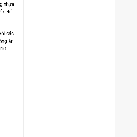
ng nhựa
ấp chỉ
với các
ống ăn
N10