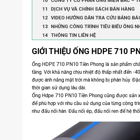
CỐNG TY CỔ PHẦN ỐNG MIỀN BẮC – T
DỊCH VỤ VÀ CHÍNH SÁCH BÁN HÀNG
VIDEO HƯỚNG DẪN TRA CỨU BẢNG BÁ
NHỮNG CÔNG TRÌNH TIÊU BIỂU ỐNG N
THÔNG TIN LIÊN HỆ
GIỚI THIỆU ỐNG HDPE 710 P
Ống HDPE 710 PN10 Tiền Phong là sản phẩm chất 
tầng. Với khả năng chịu nhiệt độ thấp nhất đến -
được ánh nắng mặt trời mà không bị phân hủy. Đặc
thời gian sử dụng lâu dài.
Ống Hdpe 710 PN10 Tiền Phong cũng được sản xu
để phù hợp với nhu cầu sử dụng của từng công tr
như đấu nối hàn. Đấu nối ép, đấu nối ren để hệ th