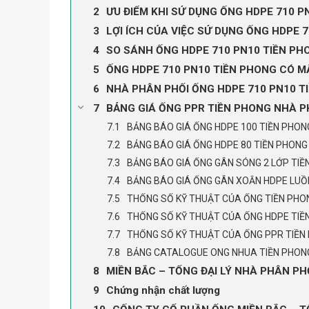
ƯU ĐIỂM KHI SỬ DỤNG ỐNG HDPE 710 
LỢI ÍCH CỦA VIỆC SỬ DỤNG ỐNG HDPE 
SO SÁNH ỐNG HDPE 710 PN10 TIỀN PH
ỐNG HDPE 710 PN10 TIỀN PHONG CÓ M
NHÀ PHÂN PHỐI ỐNG HDPE 710 PN10 T
BẢNG GIÁ ỐNG PPR TIỀN PHONG NHÀ P
BẢNG BÁO GIÁ ỐNG HDPE 100 TIỀN PHON
BẢNG BÁO GIÁ ỐNG HDPE 80 TIỀN PHONG
BẢNG BÁO GIÁ ỐNG GÂN SÓNG 2 LỚP TIỀ
BẢNG BÁO GIÁ ỐNG GÂN XOẮN HDPE LUỒ
THỐNG SỐ KỸ THUẬT CỦA ỐNG TIỀN PHO
THỐNG SỐ KỸ THUẬT CỦA ỐNG HDPE TIỀ
THỐNG SỐ KỸ THUẬT CỦA ỐNG PPR TIỀN
BẢNG CATALOGUE ONG NHUA TIỀN PHON
MIỀN BẮC – TỔNG ĐẠI LÝ NHÀ PHÂN PH
Chứng nhận chất lượng