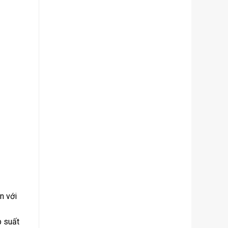
n với
p suất