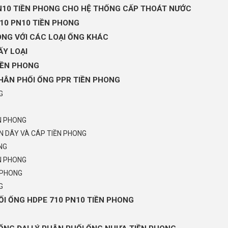
PN10 TIỀN PHONG CHO HỆ THỐNG CẤP THOÁT NƯỚC
710 PN10 TIỀN PHONG
ONG VỚI CÁC LOẠI ỐNG KHÁC
ẤY LOẠI
IỀN PHONG
HÂN PHỐI ỐNG PPR TIỀN PHONG
G
N PHONG
N DÂY VÀ CÁP TIỀN PHONG
NG
N PHONG
 PHONG
G
ỐI ỐNG HDPE 710 PN10 TIỀN PHONG