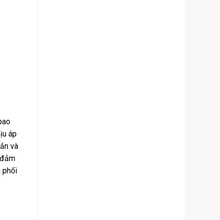
bao
ịu áp
oắn và
m đảm
 phối