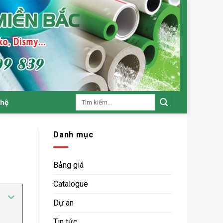
Tìm
 hệ
kiếm:
Danh mục
Bảng giá
Catalogue
Dự án
Tin tức