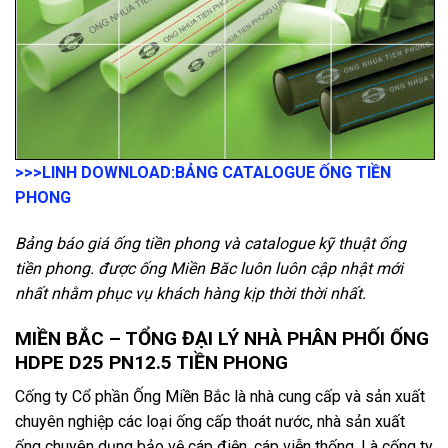
>>>LINH DOWNLOAD:
BẢNG CATALOGUE ỐNG TIỀN
PHONG
Bảng báo giá ống tiền phong và catalogue kỹ thuật ống
tiền phong. được ống Miền Băc luôn luôn cập nhật mới
nhất nhằm phục vụ khách hàng kịp thời thời nhất.
MIỀN BẮC – TỔNG ĐẠI LÝ NHÀ PHÂN PHỐI ỐNG
HDPE D25 PN12.5 TIỀN PHONG
Cống ty Cổ phần Ống Miền Bắc là nhà cung cấp và sản xuất
chuyên nghiệp các loại ống cấp thoát nước, nhà sản xuất
ống chuyên dụng bảo vệ cáp điện, cáp viễn thống.
L
à cống ty