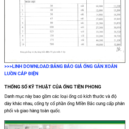
>>>LINH DOWNLOAD:
BẢNG BÁO GIÁ ỐNG GÂN XOẮN
LUỒN CÁP ĐIỆN
THỐNG SỐ KỸ THUẬT CỦA ỐNG TIỀN PHONG
Danh mục này bao gồm các loại ống có kích thước và độ
dày khác nhau, cống ty cổ phần ống MIền Bắc cung cấp phân
phối và giao hàng toàn quốc.