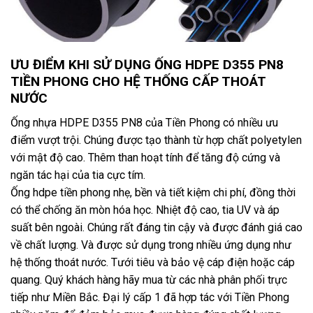
ƯU ĐIỂM KHI SỬ DỤNG ỐNG HDPE D355 PN8
TIỀN PHONG CHO HỆ THỐNG CẤP THOÁT
NƯỚC
Ống nhựa HDPE D355 PN8 của Tiền Phong có nhiều ưu
điểm vượt trội. Chúng được tạo thành từ hợp chất polyetylen
với mật độ cao. Thêm than hoạt tính để tăng độ cứng và
ngăn tác hại của tia cực tím.
Ống hdpe tiền phong nhẹ, bền và tiết kiệm chi phí, đồng thời
có thể chống ăn mòn hóa học. Nhiệt độ cao, tia UV và áp
suất bên ngoài. Chúng rất đáng tin cậy và được đánh giá cao
về chất lượng. Và được sử dụng trong nhiều ứng dụng như
hệ thống thoát nước. Tưới tiêu và bảo vệ cáp điện hoặc cáp
quang. Quý khách hàng hãy mua từ các nhà phân phối trực
tiếp như Miền Bắc. Đại lý cấp 1 đã hợp tác với Tiền Phong