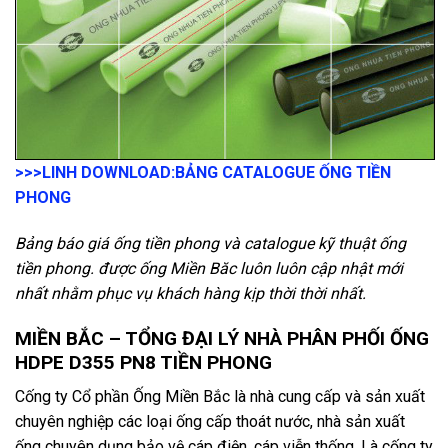
>>>LINH DOWNLOAD:
BẢNG CATALOGUE ỐNG TIỀN
PHONG
Bảng báo giá ống tiền phong và catalogue kỹ thuật ống
tiền phong. được ống Miền Băc luôn luôn cập nhật mới
nhất nhằm phục vụ khách hàng kịp thời thời nhất.
MIỀN BẮC – TỔNG ĐẠI LÝ NHÀ PHÂN PHỐI ỐNG
HDPE D355 PN8 TIỀN PHONG
Cống ty Cổ phần Ống Miền Bắc là nhà cung cấp và sản xuất
chuyên nghiệp các loại ống cấp thoát nước, nhà sản xuất
ống chuyên dụng bảo vệ cáp điện, cáp viễn thống.
L
à cống ty