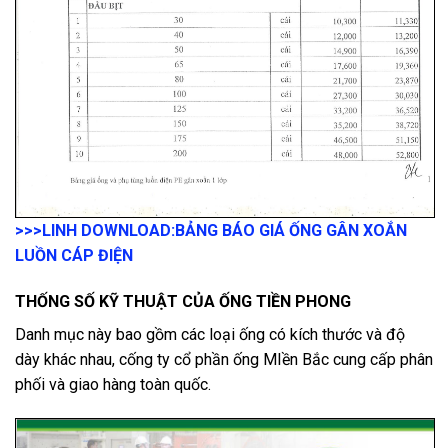
>>>LINH DOWNLOAD:
BẢNG BÁO GIÁ ỐNG GÂN XOẮN
LUỒN CÁP ĐIỆN
THỐNG SỐ KỸ THUẬT CỦA ỐNG TIỀN PHONG
Danh mục này bao gồm các loại ống có kích thước và độ
dày khác nhau, cống ty cổ phần ống MIền Bắc cung cấp phân
phối và giao hàng toàn quốc.