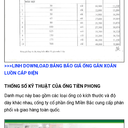
>>>LINH DOWNLOAD:
BẢNG BÁO GIÁ ỐNG GÂN XOẮN
LUỒN CÁP ĐIỆN
THỐNG SỐ KỸ THUẬT CỦA ỐNG TIỀN PHONG
Danh mục này bao gồm các loại ống có kích thước và độ
dày khác nhau, cống ty cổ phần ống MIền Bắc cung cấp phân
phối và giao hàng toàn quốc.