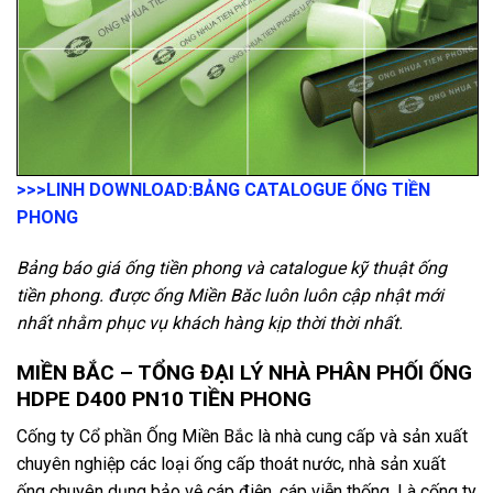
>>>LINH DOWNLOAD:
BẢNG CATALOGUE ỐNG TIỀN
PHONG
Bảng báo giá ống tiền phong và catalogue kỹ thuật ống
tiền phong. được ống Miền Băc luôn luôn cập nhật mới
nhất nhằm phục vụ khách hàng kịp thời thời nhất.
MIỀN BẮC – TỔNG ĐẠI LÝ NHÀ PHÂN PHỐI ỐNG
HDPE D400 PN10 TIỀN PHONG
Cống ty Cổ phần Ống Miền Bắc là nhà cung cấp và sản xuất
chuyên nghiệp các loại ống cấp thoát nước, nhà sản xuất
ống chuyên dụng bảo vệ cáp điện, cáp viễn thống.
L
à cống ty