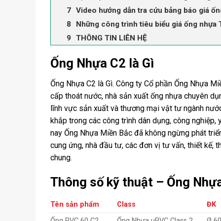
Video hướng dẫn tra cứu bảng báo giá ố
Những công trình tiêu biểu giá ống nhựa
THÔNG TIN LIÊN HỆ
Ống Nhựa C2 là Gì
Ống Nhựa C2 là Gì. Công ty Cổ phần Ống Nhựa Miề
cấp thoát nước, nhà sản xuất ống nhựa chuyên dụn
lĩnh vực
sản xuất
và
thương mại vật tư ngành nướ
khắp trong các công trình dân dụng, công nghiệp, 
nay
Ống Nhựa Miền Bắc
đã không ngừng phát triển
cung ứng, nhà đầu tư, các đơn vị tư vấn, thiết kế, 
chung.
Thông số kỹ thuật – Ống Nhựa
Tên sản phẩm
Class
ĐK
Ống PVC 60 C2
Ống Nhựa uPVC Class 2
Ø 6