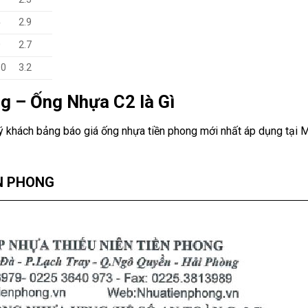
5
2.9
0
2.7
10
3.2
g – Ống Nhựa C2 là Gì
ý khách bảng báo giá ống nhựa tiền phong mới nhất áp dụng tại 
N PHONG