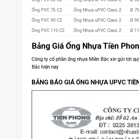
Ống PVC 75 C2
Ống Nhựa uPVC Class 2
Ø 7
Ống PVC 90 C2
Ống Nhựa uPVC Class 2
Ø 9
Ống PVC 110 C2
Ống Nhựa uPVC Class 2
Ø 1
Bảng Giá Ống Nhựa Tiền Phon
Công ty cổ phần ống nhựa Miền Bắc xin gửi tới qu
Bắc hiện nay
BẢNG BÁO GIÁ ỐNG NHỰA UPVC TIỀ