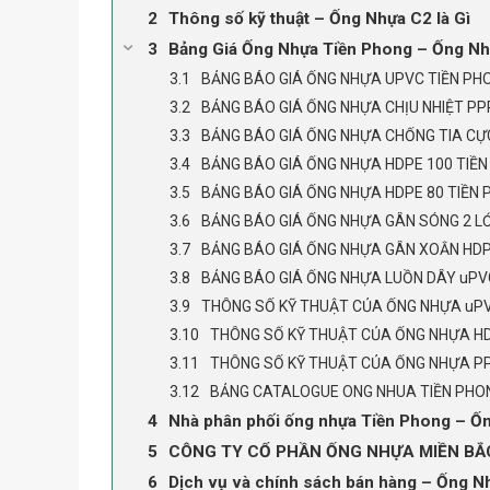
Thông số kỹ thuật – Ống Nhựa C2 là Gì
Bảng Giá Ống Nhựa Tiền Phong – Ống Nhự
BẢNG BÁO GIÁ ỐNG NHỰA UPVC TIỀN PH
BẢNG BÁO GIÁ ỐNG NHỰA CHỊU NHIỆT PP
BẢNG BÁO GIÁ ỐNG NHỰA CHỐNG TIA CỰC
BẢNG BÁO GIÁ ỐNG NHỰA HDPE 100 TIỀ
BẢNG BÁO GIÁ ỐNG NHỰA HDPE 80 TIỀN
BẢNG BÁO GIÁ ỐNG NHỰA GÂN SÓNG 2 L
BẢNG BÁO GIÁ ỐNG NHỰA GÂN XOẮN HDP
BẢNG BÁO GIÁ ỐNG NHỰA LUỒN DÂY uPV
THÔNG SỐ KỸ THUẬT CỦA ỐNG NHỰA uPV
THÔNG SỐ KỸ THUẬT CỦA ỐNG NHỰA H
THÔNG SỐ KỸ THUẬT CỦA ỐNG NHỰA PP
BẢNG CATALOGUE ONG NHUA TIỀN PHO
Nhà phân phối ống nhựa Tiền Phong – Ốn
CÔNG TY CỔ PHẦN ỐNG NHỰA MIỀN BẮC 
Dịch vụ và chính sách bán hàng – Ống Nh