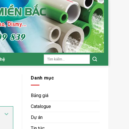
Tìm
 hệ
kiếm:
Danh mục
Bảng giá
Catalogue
Dự án
Tin tức