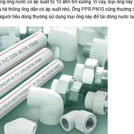
 ống nước có áp suất từ 10 atm trở xuống. Vì vậy, loại ống này
ầu hệ thống ống dẫn có áp suất nhỏ. Ống PPR PN10 cũng thường
gười tiêu dùng thường sử dụng loại ống này để tải dòng nước lạ