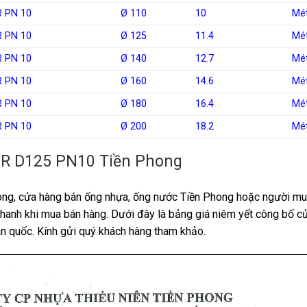
 PN 10
Ø 110
10
Mé
 PN 10
Ø 125
11.4
Mé
 PN 10
Ø 140
12.7
Mé
 PN 10
Ø 160
14.6
Mé
 PN 10
Ø 180
16.4
Mé
 PN 10
Ø 200
18.2
Mé
PPR D125 PN10 Tiền Phong
hong, cửa hàng bán ống nhựa, ống nước Tiền Phong hoặc người m
nhanh khi mua bán hàng. Dưới đây là bảng giá niêm yết công bố c
n quốc. Kính gửi quý khách hàng tham khảo.