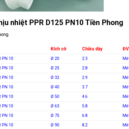
chịu nhiệt PPR D125 PN10 Tiền Phong
hong.
Kích cỡ
Chiều dầy
ĐV
 PN 10
Ø 20
2.3
Mé
 PN 10
Ø 25
2.8
Mé
 PN 10
Ø 32
2.9
Mé
 PN 10
Ø 40
3.7
Mé
 PN 10
Ø 50
4.6
Mé
 PN 10
Ø 63
5.8
Mé
 PN 10
Ø 75
6.8
Mé
 PN 10
Ø 90
8.2
Mé