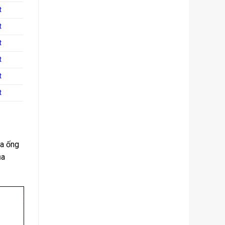
t
t
t
t
t
t
ua ống
ủa