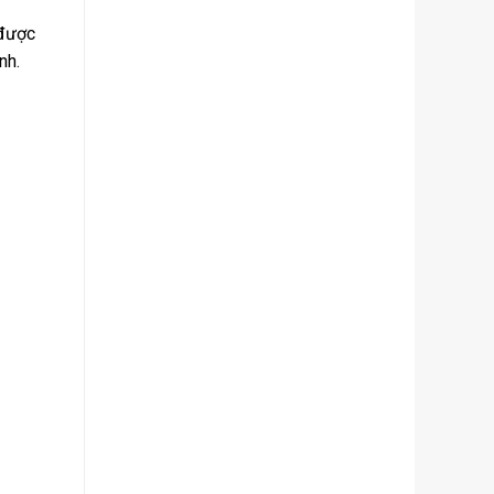
 được
nh.