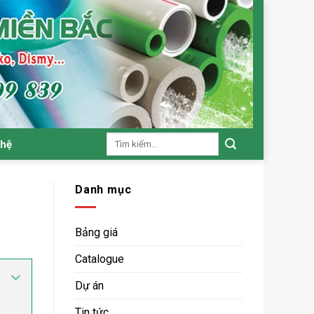
Tìm
 hệ
kiếm:
Danh mục
Bảng giá
Catalogue
Dự án
Tin tức