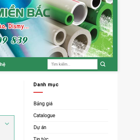
Tìm
 hệ
kiếm:
Danh mục
Bảng giá
Catalogue
Dự án
Tin tức