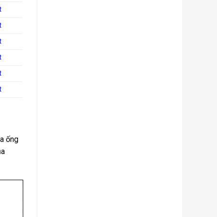
t
t
t
t
t
t
ua ống
ủa