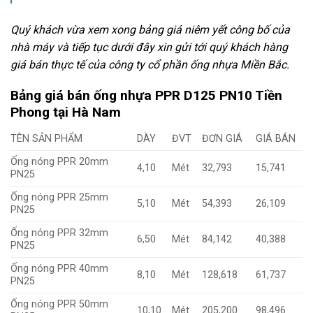
Quý khách vừa xem xong bảng giá niêm yết công bố của
nhà máy và tiếp tục dưới đây xin gửi tới quý khách hàng
giá bán thực tế của công ty cổ phần ống nhựa Miền Bắc.
Bảng giá bán ống nhựa PPR D125 PN10 Tiền
Phong tại Hà Nam
TÊN SẢN PHẨM
DÀY
ĐVT
ĐƠN GIÁ
GIÁ BÁN
Ống nóng PPR 20mm
4,10
Mét
32,793
15,741
PN25
Ống nóng PPR 25mm
5,10
Mét
54,393
26,109
PN25
Ống nóng PPR 32mm
6,50
Mét
84,142
40,388
PN25
Ống nóng PPR 40mm
8,10
Mét
128,618
61,737
PN25
Ống nóng PPR 50mm
10,10
Mét
205,200
98,496