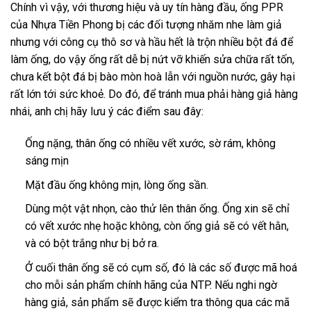
Chính vì vậy, với thương hiệu và uy tín hàng đầu, ống PPR
của Nhựa Tiền Phong bị các đối tượng nhăm nhe làm giả
nhưng với công cụ thô sơ và hầu hết là trộn nhiều bột đá để
làm ống, do vậy ống rất dễ bị nứt vỡ khiến sửa chữa rất tốn,
chưa kết bột đá bị bào mòn hoà lẫn với nguồn nước, gây hại
rất lớn tới sức khoẻ. Do đó, để tránh mua phải hàng giả hàng
nhái, anh chị hãy lưu ý các điểm sau đây:
Ống nặng, thân ống có nhiều vết xước, sờ rám, không
sáng mịn
Mặt đầu ống không mịn, lòng ống sần.
Dùng một vật nhọn, cào thử lên thân ống. Ống xin sẽ chỉ
có vết xước nhẹ hoặc không, còn ống giả sẽ có vết hằn,
và có bột trắng như bị bở ra.
Ở cuối thân ống sẽ có cụm số, đó là các số được mã hoá
cho mỗi sản phẩm chính hãng của NTP. Nếu nghi ngờ
hàng giả, sản phẩm sẽ được kiểm tra thông qua các mã