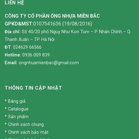
LIÊN HỆ
CÔNG TY CỔ PHẦN ỐNG NHỰA MIỀN BẮC
GPKD&MST
:0107541636 (19/08/2016)
Địa chỉ:
Số 40/20 phố Nguỵ Như Kon Tum – P. Nhân Chính – Q.
Thanh Xuân – TP. Hà Nội
ĐT
: 024629 66566
Hotline
: 0936 009 839
Email
:
ongnhuamienbac@gmail.com
THÔNG TIN CẬP NHẬT
*
Bảng giá
*
Catalogue
*
Sản phẩm
*
Chinh sách chung
*
Chính sách bảo mật