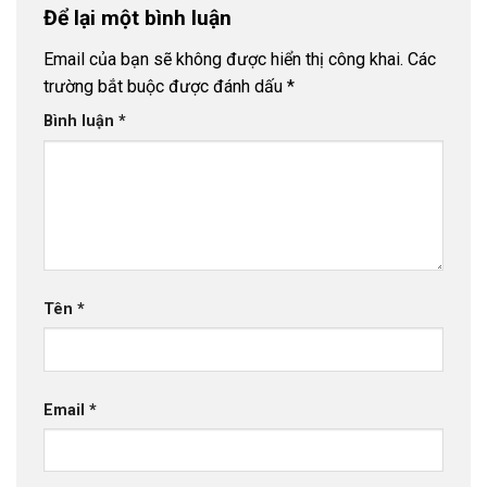
Ống Nhựa uPVC D450 PN4 Thuận Phát
- 24
Để lại một bình luận
Tháng 12, 2025
Email của bạn sẽ không được hiển thị công khai.
Các
Ống Nhựa uPVC D400 PN4 Thuận Phát
- 22
trường bắt buộc được đánh dấu
*
Tháng 12, 2025
Bình luận
*
Ống Nhựa uPVC D355 PN4 Thuận Phát
- 20
Tháng 12, 2025
Ống Nhựa uPVC D315 PN4 Thuận Phát
- 18
Tháng 12, 2025
Ống Nhựa uPVC D280 PN4 Thuận Phát
- 16
Tháng 12, 2025
Tên
*
Bảng báo giá ống nhựa Dekko 2026
- 15 Tháng
12, 2025
Bảng báo giá ống nhựa Tiền Phong 2026
- 14
Email
*
Tháng 12, 2025