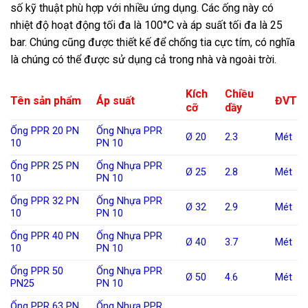
số kỹ thuật phù hợp với nhiều ứng dụng. Các ống này có
nhiệt độ hoạt động tối đa là 100°C và áp suất tối đa là 25
bar. Chúng cũng được thiết kế để chống tia cực tím, có nghĩa
là chúng có thể được sử dụng cả trong nhà và ngoài trời.
Kích
Chiều
Tên sản phẩm
Áp suất
ĐVT
cỡ
dầy
Ống PPR 20 PN
Ống Nhựa PPR
Ø 20
2.3
Mét
10
PN 10
Ống PPR 25 PN
Ống Nhựa PPR
Ø 25
2.8
Mét
10
PN 10
Ống PPR 32 PN
Ống Nhựa PPR
Ø 32
2.9
Mét
10
PN 10
Ống PPR 40 PN
Ống Nhựa PPR
Ø 40
3.7
Mét
10
PN 10
Ống PPR 50
Ống Nhựa PPR
Ø 50
4.6
Mét
PN25
PN 10
Ống PPR 63 PN
Ống Nhựa PPR