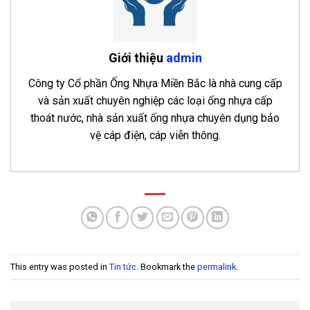
Giới thiệu
admin
Công ty Cổ phần Ống Nhựa Miền Bắc là nhà cung cấp
và sản xuất chuyên nghiệp các loại ống nhựa cấp
thoát nước, nhà sản xuất ống nhựa chuyên dụng bảo
vệ cáp điện, cáp viễn thông.
Bảng báo giá ống nhựa HDPE Hoa Sen 2026
- 28
Tháng 7, 2026
Bảng báo giá ống nhựa uPVC Hoa Sen 2026
- 27
Tháng 7, 2026
This entry was posted in
Tin tức
. Bookmark the
permalink
.
Ống Nhựa uPVC D500 PN4 Thuận Phát
- 26
Tháng 12, 2025