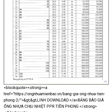
<blockquote><strong><a
href=”https://ongnhuamienbac.vn/bang-gia-ong-nhua-tien-
phong-2/”>&gt;&gt;LINH DOWNLOAD:</a>BẢNG BÁO GIÁ
ỐNG NHỰA CHỊU NHIỆT PPR TIỀN PHONG </strong>