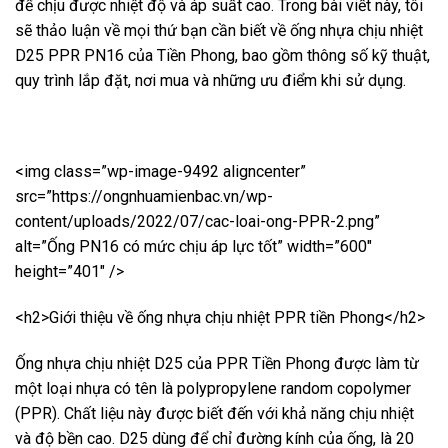
để chịu được nhiệt độ và áp suất cao. Trong bài viết này, tôi
sẽ thảo luận về mọi thứ bạn cần biết về ống nhựa chịu nhiệt
D25 PPR PN16 của Tiền Phong, bao gồm thông số kỹ thuật,
quy trình lắp đặt, nơi mua và những ưu điểm khi sử dụng.
<img class=”wp-image-9492 aligncenter”
src=”https://ongnhuamienbac.vn/wp-
content/uploads/2022/07/cac-loai-ong-PPR-2.png”
alt=”Ống PN16 có mức chịu áp lực tốt” width=”600″
height=”401″ />
<h2>Giới thiệu về ống nhựa chịu nhiệt PPR tiền Phong</h2>
Ống nhựa chịu nhiệt D25 của PPR Tiền Phong được làm từ
một loại nhựa có tên là polypropylene random copolymer
(PPR). Chất liệu này được biết đến với khả năng chịu nhiệt
và độ bền cao. D25 dùng để chỉ đường kính của ống, là 20