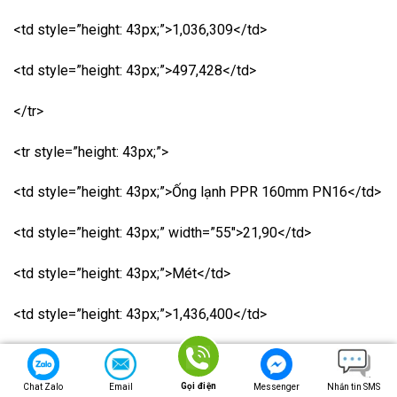
<td style=”height: 43px;”>1,036,309</td>
<td style=”height: 43px;”>497,428</td>
</tr>
<tr style=”height: 43px;”>
<td style=”height: 43px;”>Ống lạnh PPR 160mm PN16</td>
<td style=”height: 43px;” width=”55″>21,90</td>
<td style=”height: 43px;”>Mét</td>
<td style=”height: 43px;”>1,436,400</td>
<td style=”height: 43px;”>689,472</td>
Gọi điện
Chat Zalo
Email
Messenger
Nhắn tin SMS
</tr>