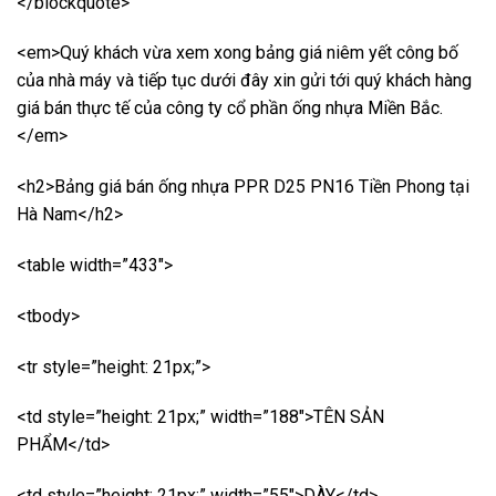
</blockquote>
<em>Quý khách vừa xem xong bảng giá niêm yết công bố
của nhà máy và tiếp tục dưới đây xin gửi tới quý khách hàng
giá bán thực tế của công ty cổ phần ống nhựa Miền Bắc.
</em>
<h2>Bảng giá bán ống nhựa PPR D25 PN16 Tiền Phong tại
Hà Nam</h2>
<table width=”433″>
<tbody>
<tr style=”height: 21px;”>
<td style=”height: 21px;” width=”188″>TÊN SẢN
PHẨM</td>
<td style=”height: 21px;” width=”55″>DÀY</td>