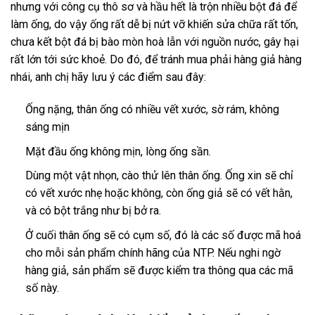
nhưng với công cụ thô sơ và hầu hết là trộn nhiều bột đá để
làm ống, do vậy ống rất dễ bị nứt vỡ khiến sửa chữa rất tốn,
chưa kết bột đá bị bào mòn hoà lẫn với nguồn nước, gây hại
rất lớn tới sức khoẻ. Do đó, để tránh mua phải hàng giả hàng
nhái, anh chị hãy lưu ý các điểm sau đây:
Ống nặng, thân ống có nhiều vết xước, sờ rám, không
sáng mịn
Mặt đầu ống không mịn, lòng ống sần.
Dùng một vật nhọn, cào thử lên thân ống. Ống xin sẽ chỉ
có vết xước nhẹ hoặc không, còn ống giả sẽ có vết hằn,
và có bột trắng như bị bở ra.
Ở cuối thân ống sẽ có cụm số, đó là các số được mã hoá
cho mỗi sản phẩm chính hãng của NTP. Nếu nghi ngờ
hàng giả, sản phẩm sẽ được kiểm tra thông qua các mã
số này.