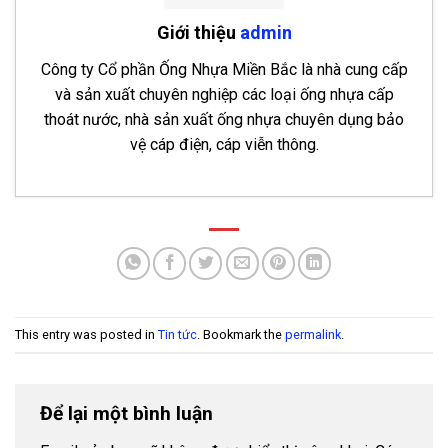
Giới thiệu
admin
Công ty Cổ phần Ống Nhựa Miền Bắc là nhà cung cấp
và sản xuất chuyên nghiệp các loại ống nhựa cấp
thoát nước, nhà sản xuất ống nhựa chuyên dụng bảo
vệ cáp điện, cáp viễn thông.
Bảng báo giá ống nhựa HDPE Hoa Sen 2026
- 28
Tháng 7, 2026
Bảng báo giá ống nhựa uPVC Hoa Sen 2026
- 27
Tháng 7, 2026
This entry was posted in
Tin tức
. Bookmark the
permalink
.
Ống Nhựa uPVC D500 PN4 Thuận Phát
- 26
Tháng 12, 2025
Ống Nhựa uPVC D450 PN4 Thuận Phát
- 24
Để lại một bình luận
Tháng 12, 2025