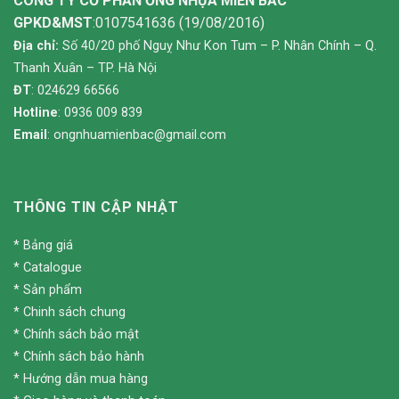
CÔNG TY CỔ PHẦN ỐNG NHỰA MIỀN BẮC
GPKD&MST
:0107541636 (19/08/2016)
Địa chỉ:
Số 40/20 phố Nguỵ Như Kon Tum – P. Nhân Chính – Q.
Thanh Xuân – TP. Hà Nội
ĐT
: 024629 66566
Hotline
: 0936 009 839
Email
:
ongnhuamienbac@gmail.com
THÔNG TIN CẬP NHẬT
*
Bảng giá
*
Catalogue
*
Sản phẩm
*
Chinh sách chung
*
Chính sách bảo mật
*
Chính sách bảo hành
*
Hướng dẫn mua hàng