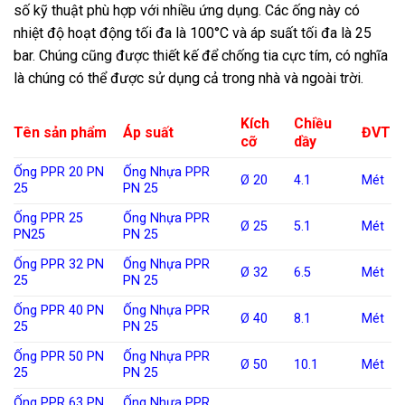
số kỹ thuật phù hợp với nhiều ứng dụng. Các ống này có
nhiệt độ hoạt động tối đa là 100°C và áp suất tối đa là 25
bar. Chúng cũng được thiết kế để chống tia cực tím, có nghĩa
là chúng có thể được sử dụng cả trong nhà và ngoài trời.
Kích
Chiều
Tên sản phẩm
Áp suất
ĐVT
cỡ
dầy
Ống PPR 20 PN
Ống Nhựa PPR
Ø 20
4.1
Mét
25
PN 25
Ống PPR 25
Ống Nhựa PPR
Ø 25
5.1
Mét
PN25
PN 25
Ống PPR 32 PN
Ống Nhựa PPR
Ø 32
6.5
Mét
25
PN 25
Ống PPR 40 PN
Ống Nhựa PPR
Ø 40
8.1
Mét
25
PN 25
Ống PPR 50 PN
Ống Nhựa PPR
Ø 50
10.1
Mét
25
PN 25
Ống PPR 63 PN
Ống Nhựa PPR