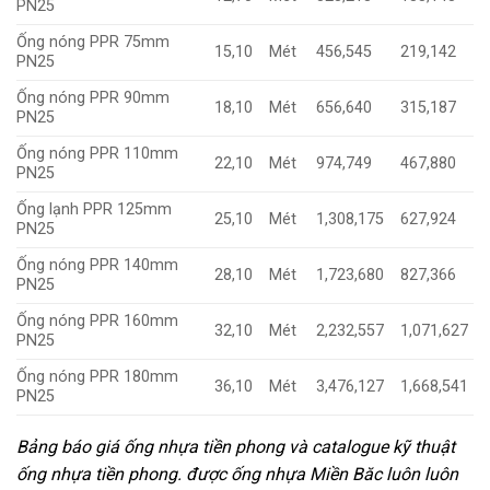
PN25
Ống nóng PPR 75mm
15,10
Mét
456,545
219,142
PN25
Ống nóng PPR 90mm
18,10
Mét
656,640
315,187
PN25
Ống nóng PPR 110mm
22,10
Mét
974,749
467,880
PN25
Ống lạnh PPR 125mm
25,10
Mét
1,308,175
627,924
PN25
Ống nóng PPR 140mm
28,10
Mét
1,723,680
827,366
PN25
Ống nóng PPR 160mm
32,10
Mét
2,232,557
1,071,627
PN25
Ống nóng PPR 180mm
36,10
Mét
3,476,127
1,668,541
PN25
Bảng báo giá ống nhựa tiền phong và catalogue kỹ thuật
ống nhựa tiền phong. được ống nhựa Miền Băc luôn luôn