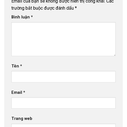
Email của bạn sẽ không được hiển thị công khai.
Các
Ống Nhựa uPVC D400 PN4 Thuận Phát
- 22
trường bắt buộc được đánh dấu
*
Tháng 12, 2025
Bình luận
*
Ống Nhựa uPVC D355 PN4 Thuận Phát
- 20
Tháng 12, 2025
Ống Nhựa uPVC D315 PN4 Thuận Phát
- 18
Tháng 12, 2025
Ống Nhựa uPVC D280 PN4 Thuận Phát
- 16
Tháng 12, 2025
Tên
*
Bảng báo giá ống nhựa Dekko 2026
- 15 Tháng
12, 2025
Bảng báo giá ống nhựa Tiền Phong 2026
- 14
Email
*
Tháng 12, 2025
Trang web