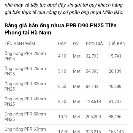
nhà máy và tiếp tục dưới đây xin gửi tới quý khách hàng
giá bán thực tế của công ty cổ phần ống nhựa Miền Bắc.
Bảng giá bán ống nhựa PPR D90 PN25 Tiền
Phong tại Hà Nam
TÊN SẢN PHẨM
DÀY
ĐVT
ĐƠN GIÁ
GIÁ BÁN
Ống nóng PPR 20mm
4,10
Mét
32,793
15,741
PN25
Ống nóng PPR 25mm
5,10
Mét
54,393
26,109
PN25
Ống nóng PPR 32mm
6,50
Mét
84,142
40,388
PN25
Ống nóng PPR 40mm
8,10
Mét
128,618
61,737
PN25
Ống nóng PPR 50mm
10,10
Mét
205,200
98,496
PN25
Ống nóng PPR 63mm
12,70
Mét
323,215
155,143