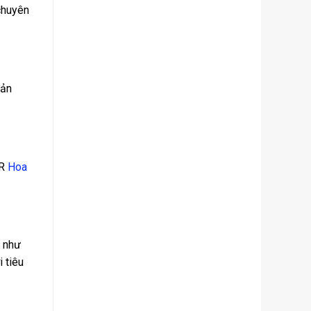
chuyên
sản
PR
Hoa
c như
 tiêu