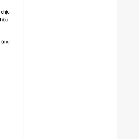
 chịu
điều
c ứng