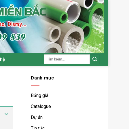
Tìm
 hệ
kiếm:
Danh mục
Bảng giá
Catalogue
Dự án
Tin tức