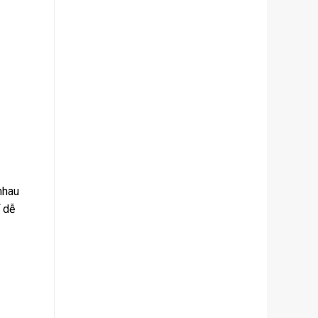
nhau
ể dễ