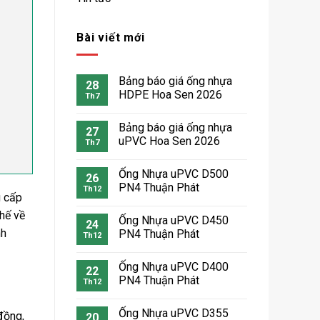
Bài viết mới
Bảng báo giá ống nhựa
28
HDPE Hoa Sen 2026
Th7
Bảng báo giá ống nhựa
27
uPVC Hoa Sen 2026
Th7
Ống Nhựa uPVC D500
26
PN4 Thuận Phát
Th12
g cấp
hế về
Ống Nhựa uPVC D450
24
nh
PN4 Thuận Phát
Th12
Ống Nhựa uPVC D400
22
PN4 Thuận Phát
Th12
Ống Nhựa uPVC D355
đồng,
20