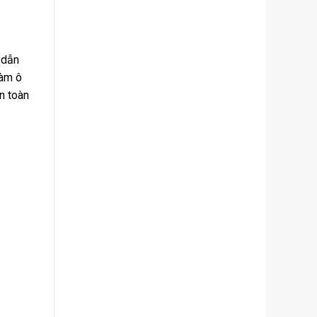
 dẫn
làm ô
n toàn