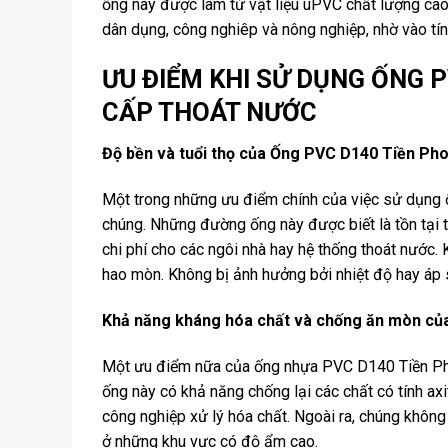
ống này được làm từ vật liệu uPVC chất lượng cao
dân dụng, công nghiêp và nông nghiệp, nhờ vào tín
ƯU ĐIỂM KHI SỬ DỤNG ỐNG 
CẤP THOÁT NƯỚC
Độ bền và tuổi thọ của Ống PVC D140 Tiền Ph
Một trong những ưu điểm chính của việc sử dụng
chúng. Những đường ống này được biết là tồn tại t
chi phí cho các ngôi nhà hay hệ thống thoát nước
hao mòn. Không bị ảnh hưởng bởi nhiệt độ hay áp 
Khả năng kháng hóa chất và chống ăn mòn củ
Một ưu điểm nữa của ống nhựa PVC D140 Tiền Ph
ống này có khả năng chống lại các chất có tính ax
công nghiệp xử lý hóa chất. Ngoài ra, chúng khôn
ở những khu vực có độ ẩm cao.