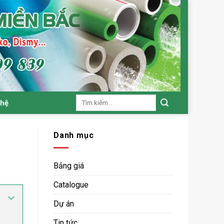
Tìm
 hệ
kiếm:
Danh mục
Bảng giá
Catalogue
Dự án
Tin tức