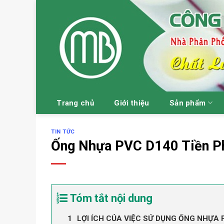
Skip
to
content
Trang chủ
Giới thiệu
Sản phẩm
TIN TỨC
Ống Nhựa PVC D140 Tiền P
Tóm tắt nội dung
LỢI ÍCH CỦA VIỆC SỬ DỤNG ỐNG NHỰA