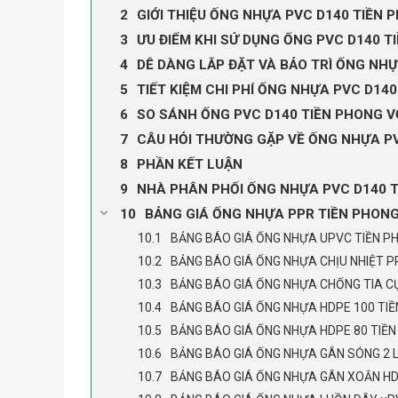
GIỚI THIỆU ỐNG NHỰA PVC D140 TIỀN 
ƯU ĐIỂM KHI SỬ DỤNG ỐNG PVC D140 
DỄ DÀNG LẮP ĐẶT VÀ BẢO TRÌ ỐNG NH
TIẾT KIỆM CHI PHÍ ỐNG NHỰA PVC D14
SO SÁNH ỐNG PVC D140 TIỀN PHONG V
CÂU HỎI THƯỜNG GẶP VỀ ỐNG NHỰA PV
PHẦN KẾT LUẬN
NHÀ PHÂN PHỐI ỐNG NHỰA PVC D140 
BẢNG GIÁ ỐNG NHỰA PPR TIỀN PHON
BẢNG BÁO GIÁ ỐNG NHỰA UPVC TIỀN P
BẢNG BÁO GIÁ ỐNG NHỰA CHỊU NHIỆT P
BẢNG BÁO GIÁ ỐNG NHỰA CHỐNG TIA CỰ
BẢNG BÁO GIÁ ỐNG NHỰA HDPE 100 TI
BẢNG BÁO GIÁ ỐNG NHỰA HDPE 80 TIỀ
BẢNG BÁO GIÁ ỐNG NHỰA GÂN SÓNG 2 
BẢNG BÁO GIÁ ỐNG NHỰA GÂN XOẮN HD