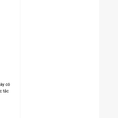
này có
c tắc