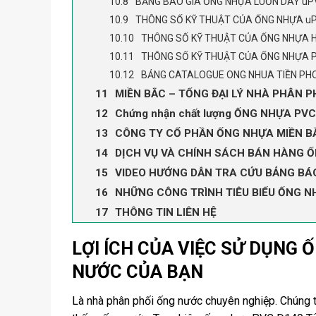
BẢNG BÁO GIÁ ỐNG NHỰA LUỒN DÂY uP
THÔNG SỐ KỸ THUẬT CỦA ỐNG NHỰA u
THÔNG SỐ KỸ THUẬT CỦA ỐNG NHỰA 
THÔNG SỐ KỸ THUẬT CỦA ỐNG NHỰA 
BẢNG CATALOGUE ONG NHUA TIỀN PH
MIỀN BẮC – TỔNG ĐẠI LÝ NHÀ PHÂN 
Chứng nhận chất lượng ỐNG NHỰA PV
CÔNG TY CỔ PHẦN ỐNG NHỰA MIỀN BẮ
DỊCH VỤ VÀ CHÍNH SÁCH BÁN HÀNG Ố
VIDEO HƯỚNG DẪN TRA CỨU BẢNG BÁO
NHỮNG CÔNG TRÌNH TIÊU BIỂU ỐNG N
THÔNG TIN LIÊN HỆ
LỢI ÍCH CỦA VIỆC SỬ DỤNG
NƯỚC CỦA BẠN
Là nhà phân phối ống nước chuyên nghiệp. Chúng t