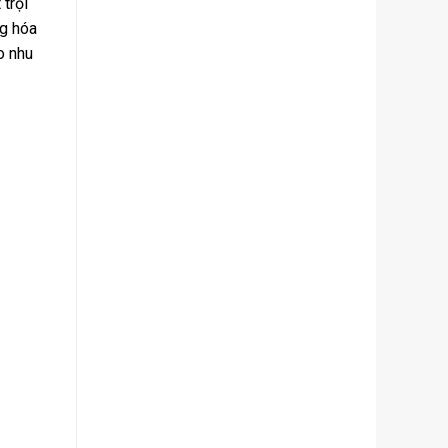
trội
ng hóa
o nhu