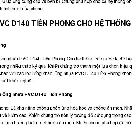
. Giúp ống cứng cáp và bền bỉ. Chúng phù hợp cho cả hệ thống ố
h linh hoạt của chúng.
PVC D140 TIỀN PHONG CHO HỆ THỐNG
ong
 ống nhựa PVC D140 Tiền Phong. Cho hệ thống cấp nước là độ bề
rong nhiều thập kỷ qua. Khiến chúng trở thành một lựa chọn hiệu 
. Khác với các loại ống khác. Ống nhựa PVC D140 Tiền Phong khôn
suất khắc nghiệt.
a Ống nhựa PVC D140 Tiền Phong
ong. Là khả năng chống phản ứng hóa học và chống ăn mòn. Nh
it và kiềm cao. Khiến chúng trở nên lý tưởng để sử dụng trong cá
g bị ảnh hưởng bởi rỉ sét hoặc ăn mòn. Khiến chúng phù hợp để s