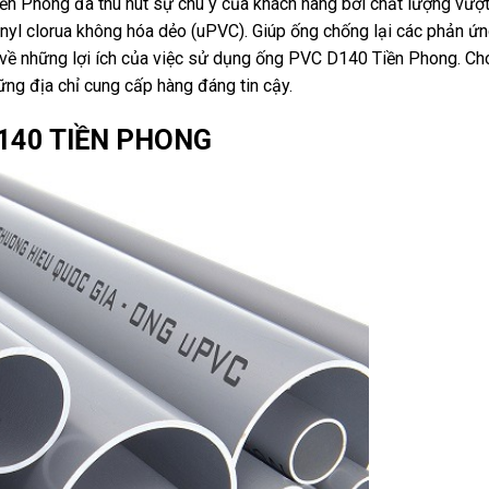
n Phong đã thu hút sự chú ý của khách hàng bởi chất lượng vượt 
inyl clorua không hóa dẻo (uPVC). Giúp ống chống lại các phản ứ
ận về những lợi ích của việc sử dụng ống PVC D140 Tiền Phong. Ch
ng địa chỉ cung cấp hàng đáng tin cậy.
D140 TIỀN PHONG