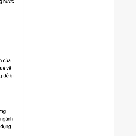
ng nước
n của
quả về
g dễ bị
ững
c ngành
ử dụng