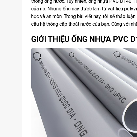
thống ống nước. Tuy nhiên, ống nhựa PVC D140 Tiề
của nó. Những ống này được làm từ vật liệu polyv
học và ăn mòn. Trong bài viết này, tôi sẽ thảo lu
cầu hệ thống cấp thoát nước của bạn. Cùng với nhữ
GIỚI THIỆU ỐNG NHỰA PVC 