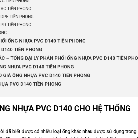
VC TIỀN PHONG
PVC TIỀN PHONG
HDPE TIỀN PHONG
PPR TIỀN PHONG
ONG
PHỐI ỐNG NHỰA PVC D140 TIỀN PHONG
C D140 TIỀN PHONG
C – TỔNG ĐẠI LÝ PHÂN PHỐI ỐNG NHỰA PVC D140 TIỀN PH
NG NHỰA PVC D140 TIỀN PHONG
 GIÁ ỐNG NHỰA PVC D140 TIỀN PHONG
HỰA PVC D140 TIỀN PHONG
 ỐNG NHỰA PVC D140 CHO HỆ THỐNG
ôi đã biết được có nhiều loại ống khác nhau được sử dụng trong