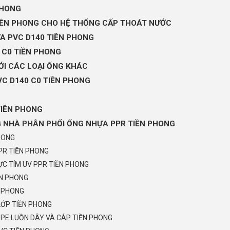
PHONG
TIỀN PHONG CHO HỆ THỐNG CẤP THOÁT NƯỚC
ỰA PVC D140 TIỀN PHONG
0 C0 TIỀN PHONG
ỚI CÁC LOẠI ỐNG KHÁC
C D140 C0 TIỀN PHONG
TIỀN PHONG
G NHÀ PHÂN PHỐI ỐNG NHỰA PPR TIỀN PHONG
HONG
PR TIỀN PHONG
C TÍM UV PPR TIỀN PHONG
ỀN PHONG
N PHONG
LỚP TIỀN PHONG
PE LUỒN DÂY VÀ CÁP TIỀN PHONG