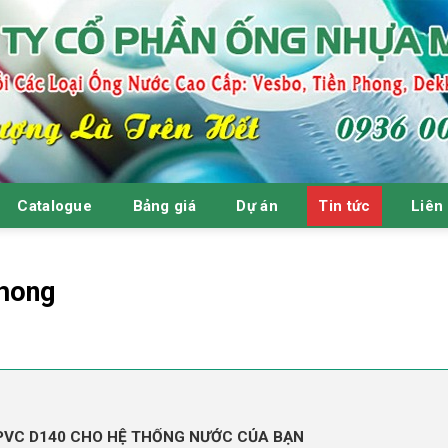
Catalogue
Bảng giá
Dự án
Tin tức
Liên
hong
 PVC D140 CHO HỆ THỐNG NƯỚC CỦA BẠN