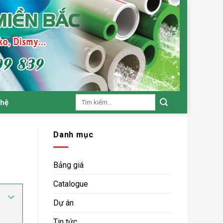
Tìm
 hệ
kiếm:
Danh mục
Bảng giá
Catalogue
Dự án
Tin tức