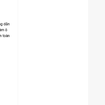
ng dẫn
làm ô
n toàn
G