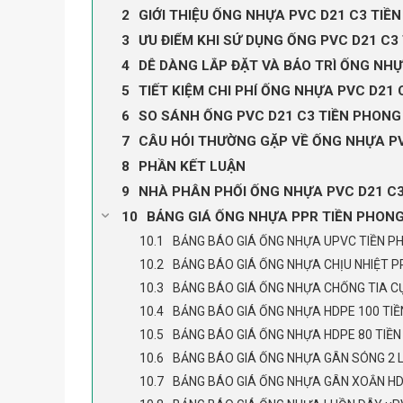
GIỚI THIỆU ỐNG NHỰA PVC D21 C3 TIỀ
ƯU ĐIỂM KHI SỬ DỤNG ỐNG PVC D21 C
DỄ DÀNG LẮP ĐẶT VÀ BẢO TRÌ ỐNG NHỰ
TIẾT KIỆM CHI PHÍ ỐNG NHỰA PVC D21 
SO SÁNH ỐNG PVC D21 C3 TIỀN PHONG
CÂU HỎI THƯỜNG GẶP VỀ ỐNG NHỰA PV
PHẦN KẾT LUẬN
NHÀ PHÂN PHỐI ỐNG NHỰA PVC D21 C3
BẢNG GIÁ ỐNG NHỰA PPR TIỀN PHON
BẢNG BÁO GIÁ ỐNG NHỰA UPVC TIỀN P
BẢNG BÁO GIÁ ỐNG NHỰA CHỊU NHIỆT P
BẢNG BÁO GIÁ ỐNG NHỰA CHỐNG TIA CỰ
BẢNG BÁO GIÁ ỐNG NHỰA HDPE 100 TI
BẢNG BÁO GIÁ ỐNG NHỰA HDPE 80 TIỀ
BẢNG BÁO GIÁ ỐNG NHỰA GÂN SÓNG 2 
BẢNG BÁO GIÁ ỐNG NHỰA GÂN XOẮN HD