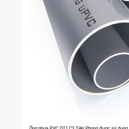
Ống nhựa PVC D21 C3 Tiền Phong được sử dụng ph