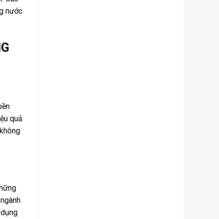
ng nước
NG
bền
iệu quả
 không
Những
c ngành
ử dụng