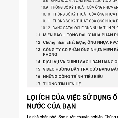
BẢNG BÁO GIÁ ỐNG NHỰA LUỒN DÂY uP
THÔNG SỐ KỸ THUẬT CỦA ỐNG NHỰA u
THÔNG SỐ KỸ THUẬT CỦA ỐNG NHỰA 
THÔNG SỐ KỸ THUẬT CỦA ỐNG NHỰA 
BẢNG CATALOGUE ONG NHUA TIỀN PH
MIỀN BẮC – TỔNG ĐẠI LÝ NHÀ PHÂN P
Chứng nhận chất lượng ỐNG NHỰA PV
CÔNG TY CỔ PHẦN ỐNG NHỰA MIỀN BẮ
PHONG
DỊCH VỤ VÀ CHÍNH SÁCH BÁN HÀNG Ố
VIDEO HƯỚNG DẪN TRA CỨU BẢNG BÁ
NHỮNG CÔNG TRÌNH TIÊU BIỂU
THÔNG TIN LIÊN HỆ
LỢI ÍCH CỦA VIỆC SỬ DỤNG
NƯỚC CỦA BẠN
Là nhà phân phối ống nước chuyên nghiệp. Chúng t