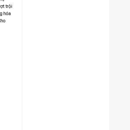
t trội
ng hóa
Cho