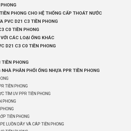
N PHONG
3 TIỀN PHONG CHO HỆ THỐNG CẤP THOÁT NƯỚC
A PVC D21 C3 TIỀN PHONG
C3 C0 TIỀN PHONG
 VỚI CÁC LOẠI ỐNG KHÁC
C D21 C3 C0 TIỀN PHONG
 TIỀN PHONG
G NHÀ PHÂN PHỐI ỐNG NHỰA PPR TIỀN PHONG
HONG
PR TIỀN PHONG
C TÍM UV PPR TIỀN PHONG
ỀN PHONG
N PHONG
LỚP TIỀN PHONG
PE LUỒN DÂY VÀ CÁP TIỀN PHONG