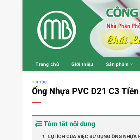
Skip
to
content
Trang chủ
Giới thiệu
Sản phẩm
TIN TỨC
Ống Nhựa PVC D21 C3 Tiền
Tóm tắt nội dung
LỢI ÍCH CỦA VIỆC SỬ DỤNG ỐNG NHỰA