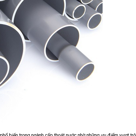
ổ biến trong ngành cấp thoát nước nhờ những ưu điểm vượt trội