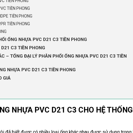
VC TIỀN PHONG
PVC TIỀN PHONG
HDPE TIỀN PHONG
PPR TIỀN PHONG
ONG
HỐI ỐNG NHỰA PVC D21 C3 TIỀN PHONG
C D21 C3 TIỀN PHONG
C – TỔNG ĐẠI LÝ PHÂN PHỐI ỐNG NHỰA PVC D21 C3 TIỀN
NG NHỰA PVC D21 C3 TIỀN PHONG
O GIÁ
 ỐNG NHỰA PVC D21 C3 CHO HỆ THỐNG
ôi đã biết được có nhiều loại ống khác nhau được sử dụng trong