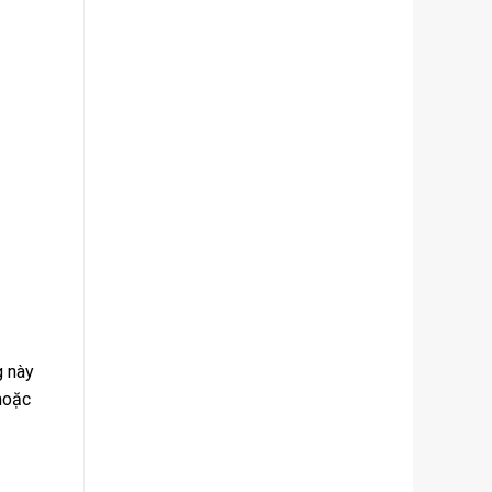
g này
hoặc