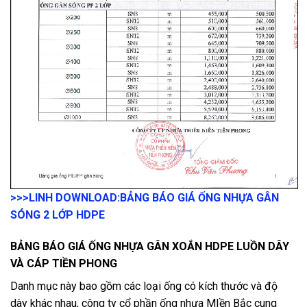
>>>LINH DOWNLOAD:
BẢNG BÁO GIÁ ỐNG NHỰA GÂN
SÓNG 2 LỚP HDPE
BẢNG BÁO GIÁ ỐNG NHỰA GÂN XOẮN HDPE LUỒN DÂY
VÀ CÁP TIỀN PHONG
Danh mục này bao gồm các loại ống có kích thước và độ
dày khác nhau, công ty cổ phần ống nhựa MIền Bắc cung