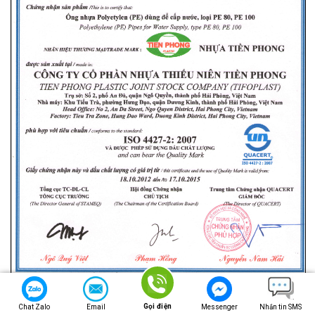
Chứng nhận chất lượng
ỐNG NHỰA PVC D710
TIỀN PHONG
Gọi điện
Chat Zalo
Email
Messenger
Nhắn tin SMS