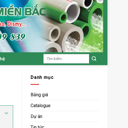
Tìm
 hệ
kiếm:
Danh mục
Bảng giá
Catalogue
Dự án
Tin tức