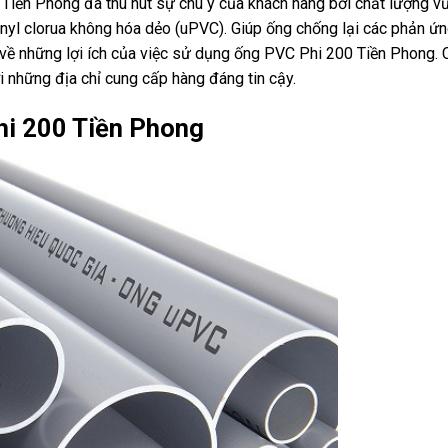
Tiền Phong đã thu hút sự chú ý của khách hàng bởi chất lượng vư
inyl clorua không hóa dẻo (uPVC). Giúp ống chống lại các phản ứ
ận về những lợi ích của việc sử dụng ống PVC Phi 200 Tiền Phong.
 những địa chỉ cung cấp hàng đáng tin cậy.
i 200 Tiền Phong