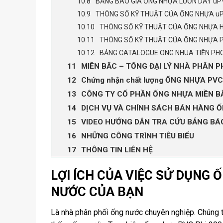
BẢNG BÁO GIÁ ỐNG NHỰA LUỒN DÂY uP
THÔNG SỐ KỸ THUẬT CỦA ỐNG NHỰA u
THÔNG SỐ KỸ THUẬT CỦA ỐNG NHỰA 
THÔNG SỐ KỸ THUẬT CỦA ỐNG NHỰA 
BẢNG CATALOGUE ONG NHUA TIỀN PH
MIỀN BẮC – TỔNG ĐẠI LÝ NHÀ PHÂN PH
Chứng nhận chất lượng ỐNG NHỰA PVC 
CÔNG TY CỔ PHẦN ỐNG NHỰA MIỀN BẮC
DỊCH VỤ VÀ CHÍNH SÁCH BÁN HÀNG ỐN
VIDEO HƯỚNG DẪN TRA CỨU BẢNG BÁ
NHỮNG CÔNG TRÌNH TIÊU BIỂU
THÔNG TIN LIÊN HỆ
LỢI ÍCH CỦA VIỆC SỬ DỤNG 
NƯỚC CỦA BẠN
Là nhà phân phối ống nước chuyên nghiệp. Chúng t