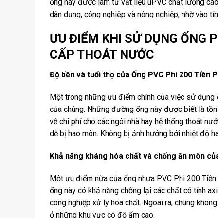
ống này được làm từ vật liệu uPVC chất lượng cao
dân dụng, công nghiêp và nông nghiệp, nhờ vào tín
ƯU ĐIỂM KHI SỬ DỤNG ỐNG P
CẤP THOÁT NƯỚC
Độ bền và tuổi thọ của Ống PVC Phi 200 Tiền 
Một trong những ưu điểm chính của việc sử dụng 
của chúng. Những đường ống này được biết là tồn t
về chi phí cho các ngôi nhà hay hệ thống thoát n
dễ bị hao mòn. Không bị ảnh hưởng bởi nhiệt độ ha
Khả năng kháng hóa chất và chống ăn mòn củ
Một ưu điểm nữa của ống nhựa PVC Phi 200 Tiền
ống này có khả năng chống lại các chất có tính ax
công nghiệp xử lý hóa chất. Ngoài ra, chúng khôn
ở những khu vực có độ ẩm cao.