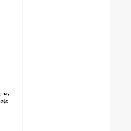
g này
hoặc