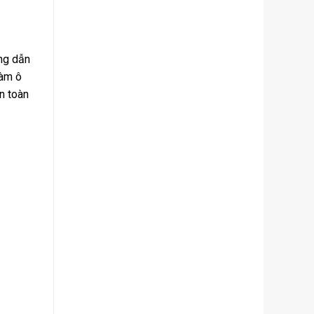
ng dẫn
làm ô
n toàn