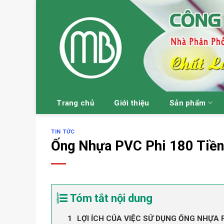
Skip
to
content
Trang chủ
Giới thiệu
Sản phẩm
TIN TỨC
Ống Nhựa PVC Phi 180 Tiề
Tóm tắt nội dung
LỢI ÍCH CỦA VIỆC SỬ DỤNG ỐNG NHỰA