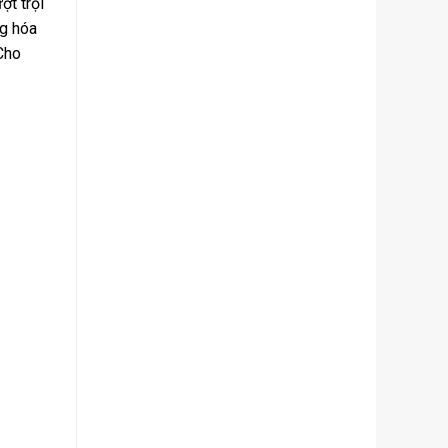
ợt trội
ng hóa
 Cho