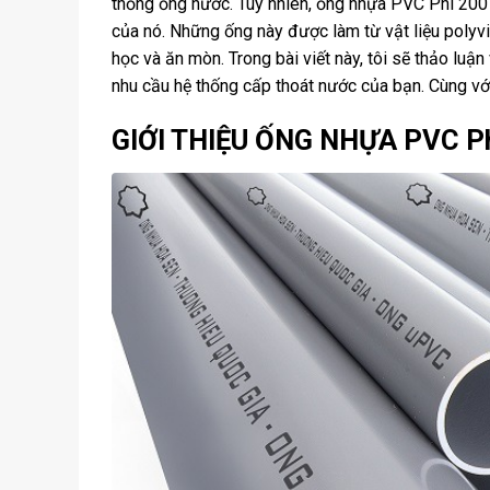
thống ống nước. Tuy nhiên, ống nhựa PVC Phi 200 
của nó. Những ống này được làm từ vật liệu polyv
học và ăn mòn. Trong bài viết này, tôi sẽ thảo lu
nhu cầu hệ thống cấp thoát nước của bạn. Cùng với
GIỚI THIỆU ỐNG NHỰA PVC Ph