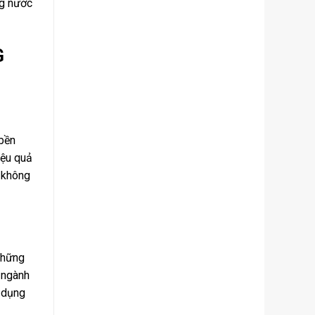
ng nước
G
bền
iệu quả
g không
Những
c ngành
ử dụng