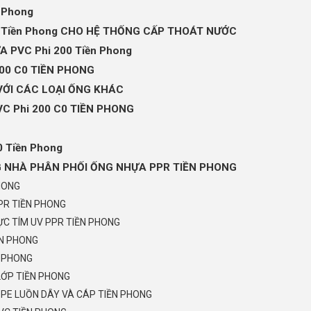
 Phong
0 Tiền Phong CHO HỆ THỐNG CẤP THOÁT NƯỚC
 PVC Phi 200 Tiền Phong
200 C0 TIỀN PHONG
 VỚI CÁC LOẠI ỐNG KHÁC
C Phi 200 C0 TIỀN PHONG
 Tiền Phong
G NHÀ PHÂN PHỐI ỐNG NHỰA PPR TIỀN PHONG
HONG
PR TIỀN PHONG
C TÍM UV PPR TIỀN PHONG
ỀN PHONG
N PHONG
LỚP TIỀN PHONG
PE LUỒN DÂY VÀ CÁP TIỀN PHONG