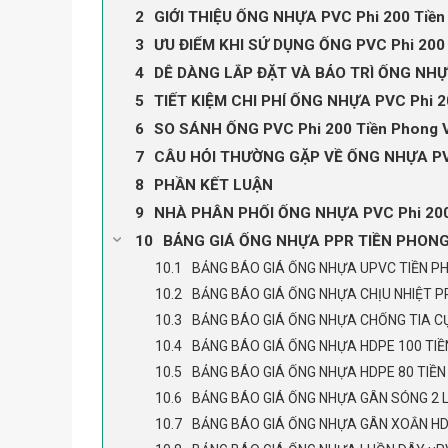
GIỚI THIỆU ỐNG NHỰA PVC Phi 200 Tiền
ƯU ĐIỂM KHI SỬ DỤNG ỐNG PVC Phi 20
DỄ DÀNG LẮP ĐẶT VÀ BẢO TRÌ ỐNG NHỰA
TIẾT KIỆM CHI PHÍ ỐNG NHỰA PVC Phi 
SO SÁNH ỐNG PVC Phi 200 Tiền Phong
CÂU HỎI THƯỜNG GẶP VỀ ỐNG NHỰA PV
PHẦN KẾT LUẬN
NHÀ PHÂN PHỐI ỐNG NHỰA PVC Phi 200
BẢNG GIÁ ỐNG NHỰA PPR TIỀN PHON
BẢNG BÁO GIÁ ỐNG NHỰA UPVC TIỀN P
BẢNG BÁO GIÁ ỐNG NHỰA CHỊU NHIỆT P
BẢNG BÁO GIÁ ỐNG NHỰA CHỐNG TIA CỰ
BẢNG BÁO GIÁ ỐNG NHỰA HDPE 100 TI
BẢNG BÁO GIÁ ỐNG NHỰA HDPE 80 TIỀ
BẢNG BÁO GIÁ ỐNG NHỰA GÂN SÓNG 2 
BẢNG BÁO GIÁ ỐNG NHỰA GÂN XOẮN HD