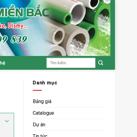
Tìm
 hệ
kiếm:
Danh mục
Bảng giá
Catalogue
Dự án
Tin tức