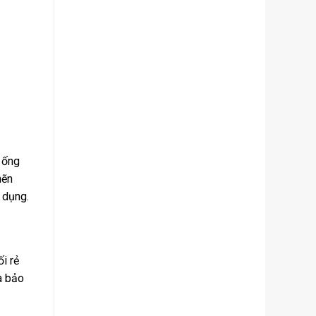
 ống
hẽn
 dụng.
i rẻ
à bảo