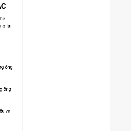
ÁC
 hệ
ng lại
ng ống
ng ống
ểu và