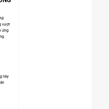
 hệ
g vượt
n ứng
ng.
g này
dân