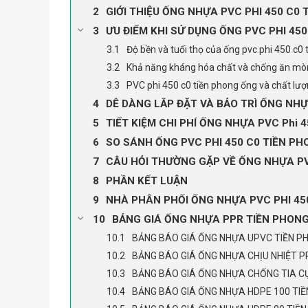
GIỚI THIỆU ỐNG NHỰA PVC PHI 450 C0 
ƯU ĐIỂM KHI SỬ DỤNG ỐNG PVC PHI 4
Độ bền và tuổi thọ của ống pvc phi 450 c0 
Khả năng kháng hóa chất và chống ăn mòn
PVC phi 450 c0 tiền phong ống và chất lư
DỄ DÀNG LẮP ĐẶT VÀ BẢO TRÌ ỐNG NHỰ
TIẾT KIỆM CHI PHÍ ỐNG NHỰA PVC Phi 
SO SÁNH ỐNG PVC PHI 450 C0 TIỀN PH
CÂU HỎI THƯỜNG GẶP VỀ ỐNG NHỰA PV
PHẦN KẾT LUẬN
NHÀ PHÂN PHỐI ỐNG NHỰA PVC PHI 45
BẢNG GIÁ ỐNG NHỰA PPR TIỀN PHON
BẢNG BÁO GIÁ ỐNG NHỰA UPVC TIỀN P
BẢNG BÁO GIÁ ỐNG NHỰA CHỊU NHIỆT P
BẢNG BÁO GIÁ ỐNG NHỰA CHỐNG TIA CỰ
BẢNG BÁO GIÁ ỐNG NHỰA HDPE 100 TI