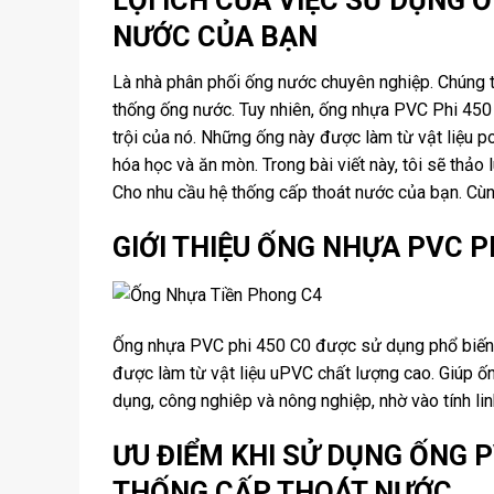
NƯỚC CỦA BẠN
Là nhà phân phối ống nước chuyên nghiệp. Chúng t
thống ống nước. Tuy nhiên, ống nhựa PVC Phi 450 
trội của nó. Những ống này được làm từ vật liệu p
hóa học và ăn mòn. Trong bài viết này, tôi sẽ thả
Cho nhu cầu hệ thống cấp thoát nước của bạn. Cùn
GIỚI THIỆU ỐNG NHỰA PVC P
Ống nhựa PVC phi 450 C0 được sử dụng phổ biến t
được làm từ vật liệu uPVC chất lượng cao. Giúp ố
dụng, công nghiêp và nông nghiệp, nhờ vào tính li
ƯU ĐIỂM KHI SỬ DỤNG ỐNG P
THỐNG CẤP THOÁT NƯỚC