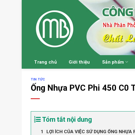
Skip
to
content
Trang chủ
Giới thiệu
Sản phẩm
TIN TỨC
Ống Nhựa PVC Phi 450 C0 
Tóm tắt nội dung
LỢI ÍCH CỦA VIỆC SỬ DỤNG ỐNG NHỰA