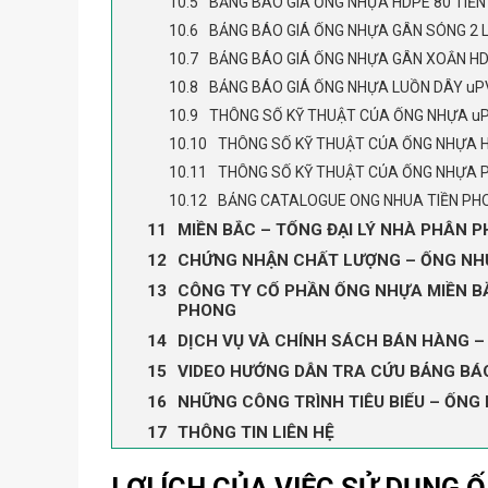
BẢNG BÁO GIÁ ỐNG NHỰA HDPE 80 TIỀ
BẢNG BÁO GIÁ ỐNG NHỰA GÂN SÓNG 2 
BẢNG BÁO GIÁ ỐNG NHỰA GÂN XOẮN HD
BẢNG BÁO GIÁ ỐNG NHỰA LUỒN DÂY uP
THÔNG SỐ KỸ THUẬT CỦA ỐNG NHỰA u
THÔNG SỐ KỸ THUẬT CỦA ỐNG NHỰA 
THÔNG SỐ KỸ THUẬT CỦA ỐNG NHỰA 
BẢNG CATALOGUE ONG NHUA TIỀN PH
MIỀN BẮC – TỔNG ĐẠI LÝ NHÀ PHÂN P
CHỨNG NHẬN CHẤT LƯỢNG – ỐNG NHỰA
CÔNG TY CỔ PHẦN ỐNG NHỰA MIỀN BẮC
PHONG
DỊCH VỤ VÀ CHÍNH SÁCH BÁN HÀNG –
VIDEO HƯỚNG DẪN TRA CỨU BẢNG BÁ
NHỮNG CÔNG TRÌNH TIÊU BIỂU – ỐNG 
THÔNG TIN LIÊN HỆ
LỢI ÍCH CỦA VIỆC SỬ DỤNG 