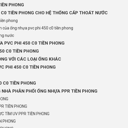
TIỀN PHONG
50 C0 TIỀN PHONG CHO HỆ THỐNG CẤP THOÁT NƯỚC
tiền phong
 của ống nhựa pvc phi 450 c0 tiền phong
ợng nước
A PVC PHI 450 C0 TIỀN PHONG
450 C0 TIỀN PHONG
ONG VỚI CÁC LOẠI ỐNG KHÁC
C PHI 450 C0 TIỀN PHONG
0 C0 TIỀN PHONG
G NHÀ PHÂN PHỐI ỐNG NHỰA PPR TIỀN PHONG
HONG
PR TIỀN PHONG
C TÍM UV PPR TIỀN PHONG
ỀN PHONG