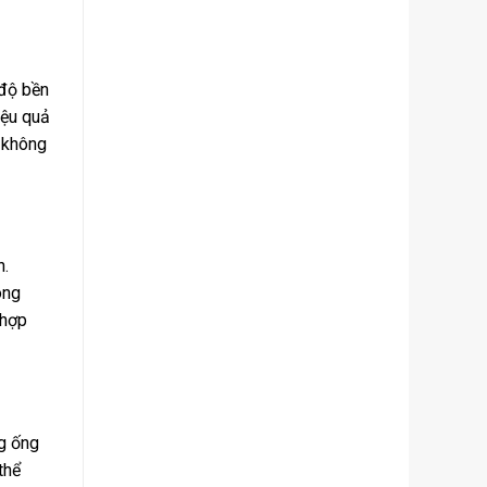
 độ bền
iệu quả
g không
n.
ong
 hợp
g ống
thể