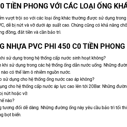
0 TIỀN PHONG VỚI CÁC LOẠI ỐNG KH
 vượt trội so với các loại ống khác thường được sử dụng trong
C, dễ bị nứt và vỡ dưới áp suất cao. Chúng cũng có khả năng chố
 đồng, đắt tiền và cần bảo trì.
G NHỰA PVC PHI 450 C0 TIỀN PHONG
hi sử dụng trong hệ thống cấp nước sinh hoạt không?
n khi sử dụng trong các hệ thống ống dẫn nước uống. Những đườ
 nào có thể làm ô nhiễm nguồn nước.
p sử dụng cho hệ thống ống nước cao áp không?
ụng cho hệ thống cấp nước áp lực cao lên tới 20Bar. Những đườ
bị nứt hoặc vỡ.
hế nào?
ương đối dễ dàng. Những đường ống này yêu cầu bảo trì tối thi
g bọt biển.