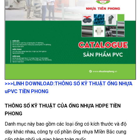
>>>LINH DOWNLOAD:
THÔNG SỐ KỸ THUẬT ỐNG NHỰA
uPVC TIỀN PHONG
THÔNG SỐ KỸ THUẬT CỦA ỐNG NHỰA HDPE TIỀN
PHONG
Danh mục này bao gồm các loại ống có kích thước và độ
dày khác nhau, công ty cổ phần ống nhựa MIền Bắc cung
cấp phân phối và giao hàng toàn quốc.