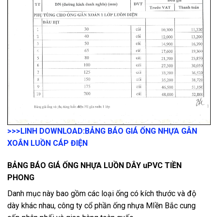
>>>LINH DOWNLOAD:
BẢNG BÁO GIÁ ỐNG NHỰA GÂN
XOẮN LUỒN CÁP ĐIỆN
BẢNG BÁO GIÁ ỐNG NHỰA LUỒN DÂY uPVC TIỀN
PHONG
Danh mục này bao gồm các loại ống có kích thước và độ
dày khác nhau, công ty cổ phần ống nhựa MIền Bắc cung