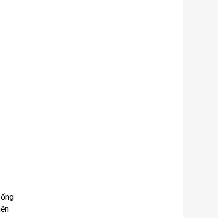
 ống
hẽn