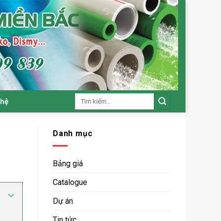
Tìm
 hệ
kiếm:
Danh mục
Bảng giá
Catalogue
Dự án
Tin tức