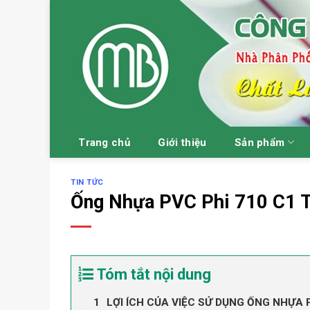
Skip
to
content
Trang chủ
Giới thiệu
Sản phẩm
TIN TỨC
Ống Nhựa PVC Phi 710 C1 
Tóm tắt nội dung
LỢI ÍCH CỦA VIỆC SỬ DỤNG ỐNG NHỰA