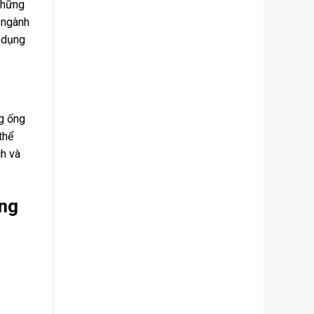
Những
c ngành
ử dụng
g ống
thể
ch và
ng