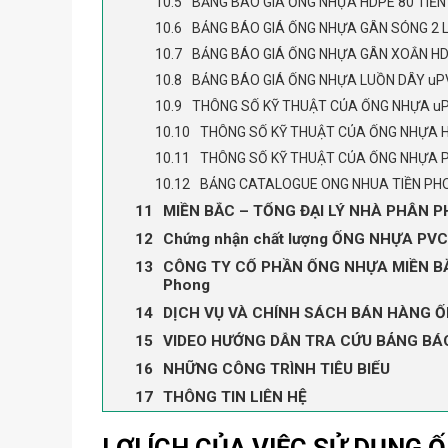
BẢNG BÁO GIÁ ỐNG NHỰA HDPE 80 TIỀ
BẢNG BÁO GIÁ ỐNG NHỰA GÂN SÓNG 2 
BẢNG BÁO GIÁ ỐNG NHỰA GÂN XOẮN HD
BẢNG BÁO GIÁ ỐNG NHỰA LUỒN DÂY uP
THÔNG SỐ KỸ THUẬT CỦA ỐNG NHỰA u
THÔNG SỐ KỸ THUẬT CỦA ỐNG NHỰA 
THÔNG SỐ KỸ THUẬT CỦA ỐNG NHỰA 
BẢNG CATALOGUE ONG NHUA TIỀN PH
MIỀN BẮC – TỔNG ĐẠI LÝ NHÀ PHÂN PH
Chứng nhận chất lượng ỐNG NHỰA PVC 
CÔNG TY CỔ PHẦN ỐNG NHỰA MIỀN BẮC
Phong
DỊCH VỤ VÀ CHÍNH SÁCH BÁN HÀNG ỐN
VIDEO HƯỚNG DẪN TRA CỨU BẢNG BÁ
NHỮNG CÔNG TRÌNH TIÊU BIỂU
THÔNG TIN LIÊN HỆ
LỢI ÍCH CỦA VIỆC SỬ DỤNG 