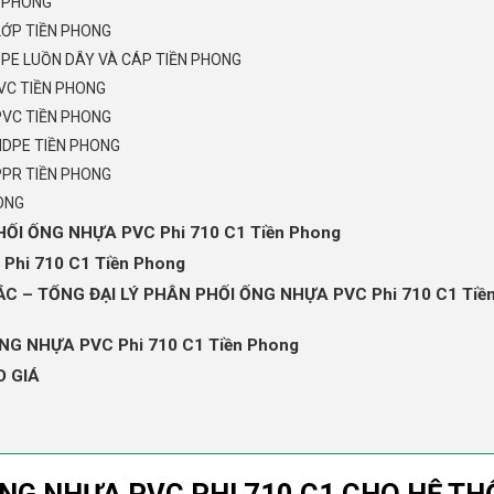
N PHONG
LỚP TIỀN PHONG
PE LUỒN DÂY VÀ CÁP TIỀN PHONG
VC TIỀN PHONG
PVC TIỀN PHONG
HDPE TIỀN PHONG
PPR TIỀN PHONG
ONG
ỐI ỐNG NHỰA PVC Phi 710 C1 Tiền Phong
Phi 710 C1 Tiền Phong
 – TỔNG ĐẠI LÝ PHÂN PHỐI ỐNG NHỰA PVC Phi 710 C1 Tiề
G NHỰA PVC Phi 710 C1 Tiền Phong
O GIÁ
ỐNG NHỰA PVC PHI 710 C1 CHO HỆ T