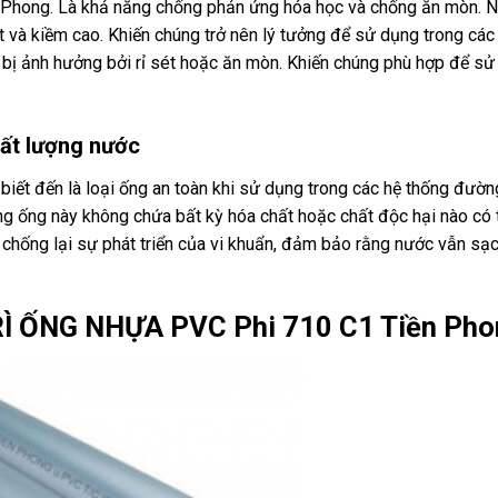
 Phong. Là khả năng chống phản ứng hóa học và chống ăn mòn. 
it và kiềm cao. Khiến chúng trở nên lý tưởng để sử dụng trong cá
g bị ảnh hưởng bởi rỉ sét hoặc ăn mòn. Khiến chúng phù hợp để s
ất lượng nước
ết đến là loại ống an toàn khi sử dụng trong các hệ thống đườn
g ống này không chứa bất kỳ hóa chất hoặc chất độc hại nào có 
chống lại sự phát triển của vi khuẩn, đảm bảo rằng nước vẫn sạ
Ì ỐNG NHỰA PVC Phi 710 C1 Tiền Pho