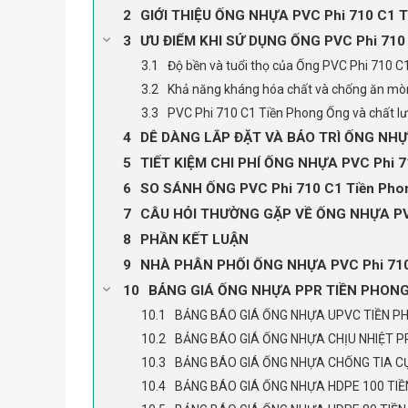
GIỚI THIỆU ỐNG NHỰA PVC Phi 710 C1 T
ƯU ĐIỂM KHI SỬ DỤNG ỐNG PVC Phi 71
Độ bền và tuổi thọ của Ống PVC Phi 710 C
Khả năng kháng hóa chất và chống ăn mò
PVC Phi 710 C1 Tiền Phong Ống và chất l
DỄ DÀNG LẮP ĐẶT VÀ BẢO TRÌ ỐNG NHỰA
TIẾT KIỆM CHI PHÍ ỐNG NHỰA PVC Phi 
SO SÁNH ỐNG PVC Phi 710 C1 Tiền Ph
CÂU HỎI THƯỜNG GẶP VỀ ỐNG NHỰA PV
PHẦN KẾT LUẬN
NHÀ PHÂN PHỐI ỐNG NHỰA PVC Phi 710
BẢNG GIÁ ỐNG NHỰA PPR TIỀN PHON
BẢNG BÁO GIÁ ỐNG NHỰA UPVC TIỀN P
BẢNG BÁO GIÁ ỐNG NHỰA CHỊU NHIỆT P
BẢNG BÁO GIÁ ỐNG NHỰA CHỐNG TIA CỰ
BẢNG BÁO GIÁ ỐNG NHỰA HDPE 100 TI