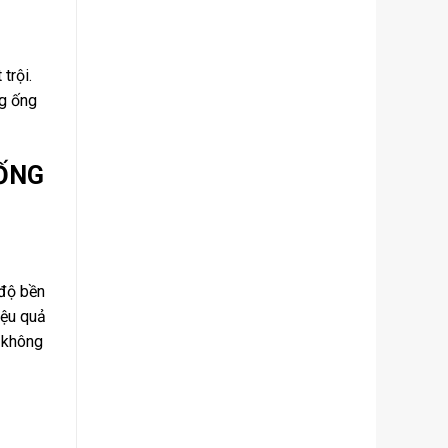
trội.
ng ống
HỐNG
 độ bền
iệu quả
g không