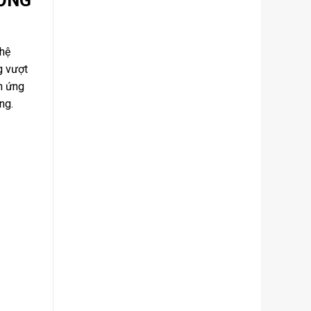
 hệ
g vượt
n ứng
ng.