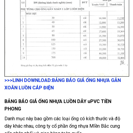
>>>LINH DOWNLOAD:
BẢNG BÁO GIÁ ỐNG NHỰA GÂN
XOẮN LUỒN CÁP ĐIỆN
BẢNG BÁO GIÁ ỐNG NHỰA LUỒN DÂY uPVC TIỀN
PHONG
Danh mục này bao gồm các loại ống có kích thước và độ
dày khác nhau, công ty cổ phần ống nhựa MIền Bắc cung