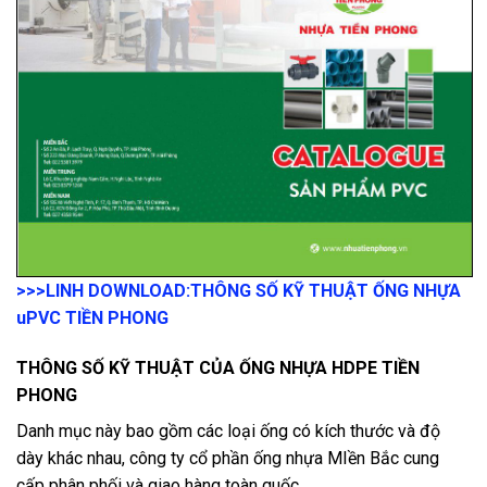
>>>LINH DOWNLOAD:
THÔNG SỐ KỸ THUẬT ỐNG NHỰA
uPVC TIỀN PHONG
THÔNG SỐ KỸ THUẬT CỦA ỐNG NHỰA HDPE TIỀN
PHONG
Danh mục này bao gồm các loại ống có kích thước và độ
dày khác nhau, công ty cổ phần ống nhựa MIền Bắc cung
cấp phân phối và giao hàng toàn quốc.