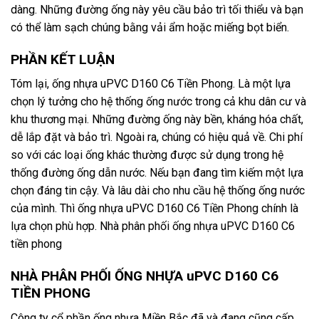
dàng. Những đường ống này yêu cầu bảo trì tối thiểu và bạn
có thể làm sạch chúng bằng vải ẩm hoặc miếng bọt biển.
PHẦN KẾT LUẬN
Tóm lại, ống nhựa uPVC D160 C6 Tiền Phong. Là một lựa
chọn lý tưởng cho hệ thống ống nước trong cả khu dân cư và
khu thương mại. Những đường ống này bền, kháng hóa chất,
dễ lắp đặt và bảo trì. Ngoài ra, chúng có hiệu quả về. Chi phí
so với các loại ống khác thường được sử dụng trong hệ
thống đường ống dẫn nước. Nếu bạn đang tìm kiếm một lựa
chọn đáng tin cậy. Và lâu dài cho nhu cầu hệ thống ống nước
của mình. Thì ống nhựa uPVC D160 C6 Tiền Phong chính là
lựa chọn phù hợp. Nhà phân phối ống nhựa uPVC D160 C6
tiền phong
NHÀ PHÂN PHỐI ỐNG NHỰA uPVC D160 C6
TIỀN PHONG
Công ty cổ phần ống nhựa Miền Bắc đã và đang cũng cấp