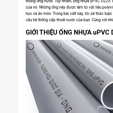
thống ống nước. Tuy nhiên, ống nhựa uPVC D225 Ti
của nó. Những ống này được làm từ vật liệu polyv
học và ăn mòn. Trong bài viết này, tôi sẽ thảo lu
cầu hệ thống cấp thoát nước của bạn. Cùng với nhữ
GIỚI THIỆU ỐNG NHỰA uPVC