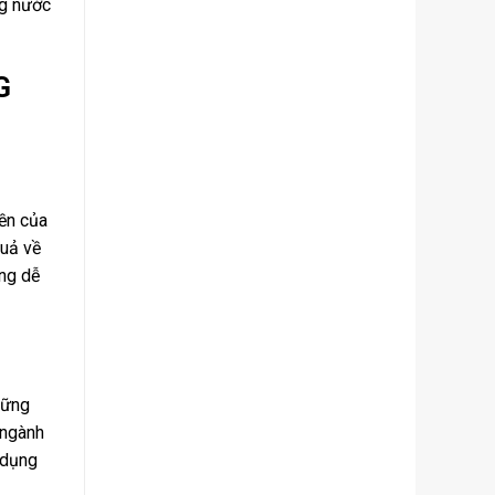
ng nước
G
ền của
quả về
ông dễ
hững
 ngành
 dụng