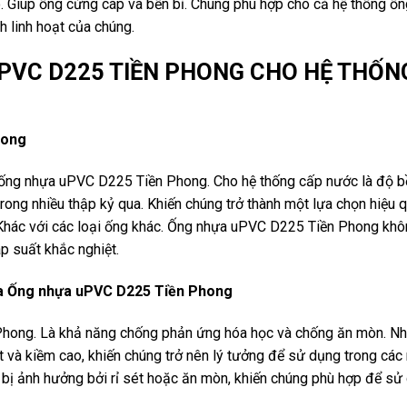
. Giúp ống cứng cáp và bền bỉ. Chúng phù hợp cho cả hệ thống ố
h linh hoạt của chúng.
uPVC D225 TIỀN PHONG CHO HỆ THỐN
hong
 ống nhựa uPVC D225 Tiền Phong. Cho hệ thống cấp nước là độ b
rong nhiều thập kỷ qua. Khiến chúng trở thành một lựa chọn hiệu 
. Khác với các loại ống khác. Ống nhựa uPVC D225 Tiền Phong kh
p suất khắc nghiệt.
ủa Ống nhựa uPVC D225 Tiền Phong
hong. Là khả năng chống phản ứng hóa học và chống ăn mòn. N
it và kiềm cao, khiến chúng trở nên lý tưởng để sử dụng trong các
g bị ảnh hưởng bởi rỉ sét hoặc ăn mòn, khiến chúng phù hợp để sử