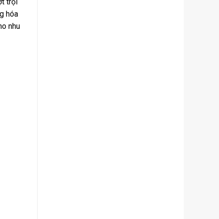
t trội
ng hóa
ho nhu