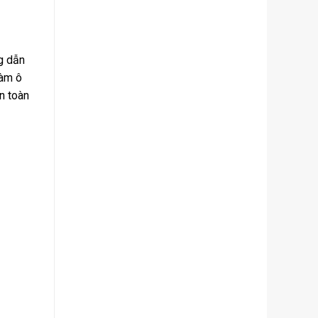
g dẫn
làm ô
n toàn