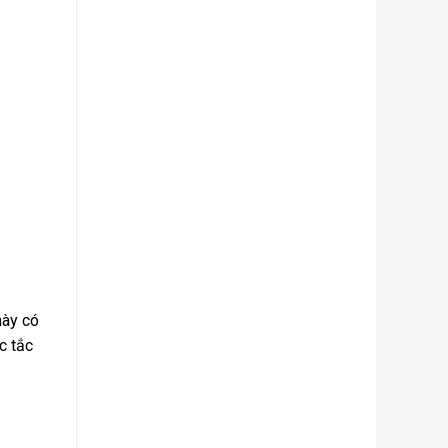
này có
c tắc