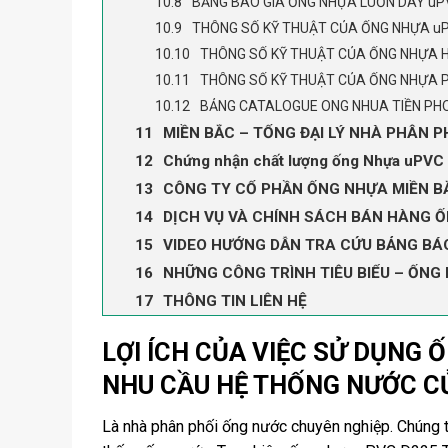
BẢNG BÁO GIÁ ỐNG NHỰA LUỒN DÂY uP
THÔNG SỐ KỸ THUẬT CỦA ỐNG NHỰA u
THÔNG SỐ KỸ THUẬT CỦA ỐNG NHỰA 
THÔNG SỐ KỸ THUẬT CỦA ỐNG NHỰA 
BẢNG CATALOGUE ONG NHUA TIỀN PH
MIỀN BẮC – TỔNG ĐẠI LÝ NHÀ PHÂN 
Chứng nhận chất lượng ống Nhựa uPVC
CÔNG TY CỔ PHẦN ỐNG NHỰA MIỀN BẮ
DỊCH VỤ VÀ CHÍNH SÁCH BÁN HÀNG Ố
VIDEO HƯỚNG DẪN TRA CỨU BẢNG BÁ
NHỮNG CÔNG TRÌNH TIÊU BIỂU – ỐNG
THÔNG TIN LIÊN HỆ
LỢI ÍCH CỦA VIỆC SỬ DỤNG
NHU CẦU HỆ THỐNG NƯỚC C
Là nhà phân phối ống nước chuyên nghiệp. Chúng t