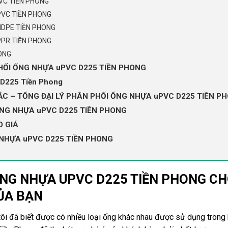
VC TIỀN PHONG
PVC TIỀN PHONG
HDPE TIỀN PHONG
PPR TIỀN PHONG
ONG
PHỐI ỐNG NHỰA uPVC D225 TIỀN PHONG
 D225 Tiền Phong
C – TỔNG ĐẠI LÝ PHÂN PHỐI ỐNG NHỰA uPVC D225 TIỀN P
NG NHỰA uPVC D225 TIỀN PHONG
O GIÁ
 NHỰA uPVC D225 TIỀN PHONG
 ỐNG NHỰA UPVC D225 TIỀN PHONG C
ỦA BẠN
ôi đã biết được có nhiều loại ống khác nhau được sử dụng trong