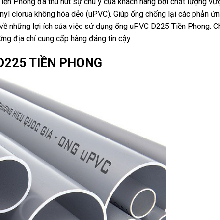
ền Phong đã thu hút sự chú ý của khách hàng bởi chất lượng vượ
inyl clorua không hóa dẻo (uPVC). Giúp ống chống lại các phản ứ
ận về những lợi ích của việc sử dụng ống uPVC D225 Tiền Phong. C
ng địa chỉ cung cấp hàng đáng tin cậy.
 D225 TIỀN PHONG