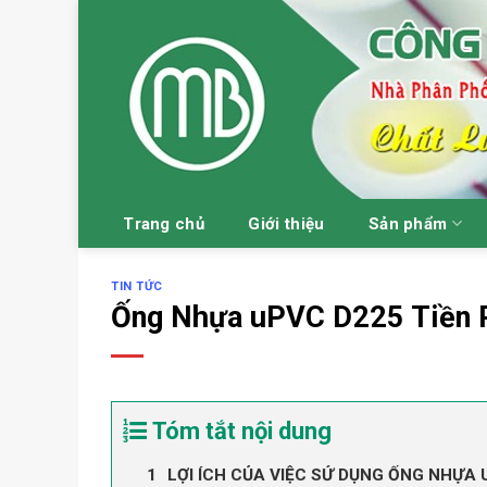
Skip
to
content
Trang chủ
Giới thiệu
Sản phẩm
TIN TỨC
Ống Nhựa uPVC D225 Tiền 
Tóm tắt nội dung
LỢI ÍCH CỦA VIỆC SỬ DỤNG ỐNG NHỰA