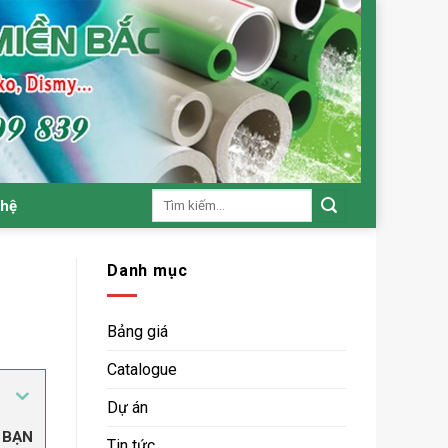
Tìm
 hệ
kiếm:
Danh mục
Bảng giá
Catalogue
Dự án
 BẠN
Tin tức