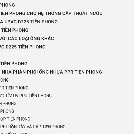
 PHONG
 TIỀN PHONG CHO HỆ THỐNG CẤP THOÁT NƯỚC
ỰA UPVC D225 TIỀN PHONG
5 TIỀN PHONG
VỚI CÁC LOẠI ỐNG KHÁC
VC D225 TIỀN PHONG
TIỀN PHONG.
G NHÀ PHÂN PHỐI ỐNG NHỰA PPR TIỀN PHONG
HONG
PR TIỀN PHONG
C TÍM UV PPR TIỀN PHONG
ỀN PHONG
N PHONG
LỚP TIỀN PHONG
PE LUỒN DÂY VÀ CÁP TIỀN PHONG