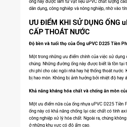
ống này được làm từ vật liệu uPVC chất lượng cao
dân dụng, công nghiêp và nông nghiệp, nhờ vào tín
ƯU ĐIỂM KHI SỬ DỤNG ỐNG 
CẤP THOÁT NƯỚC
Độ bền và tuổi thọ của Ống uPVC D225 Tiền P
Một trong những ưu điểm chính của việc sử dụng
chúng. Những đường ống này được biết là tồn tại t
chi phí cho các ngôi nhà hay hệ thống thoát nước
bị hao mòn. Không bị ảnh hưởng bởi nhiệt độ hay á
Khả năng kháng hóa chất và chống ăn mòn c
Một ưu điểm nữa của ống nhựa uPVC D225 Tiền P
ống này có khả năng chống lại các chất có tính ax
công nghiệp xử lý hóa chất. Ngoài ra, chúng khôn
ở những khu vực có độ ẩm cao.