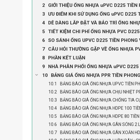
GIỚI THIỆU ỐNG NHỰA uPVC D225 TIỀN
ƯU ĐIỂM KHI SỬ DỤNG ỐNG uPVC D225
DỄ DÀNG LẮP ĐẶT VÀ BẢO TRÌ ỐNG NH
TIẾT KIỆM CHI PHÍ ỐNG NHỰA PVC D22
SO SÁNH ỐNG UPVC D225 TIỀN PHONG 
CÂU HỎI THƯỜNG GẶP VỀ ỐNG NHỰA P
PHẦN KẾT LUẬN
NHÀ PHÂN PHỐI ỐNG NHỰA uPVC D225 
BẢNG GIÁ ỐNG NHỰA PPR TIỀN PHON
BẢNG BÁO GIÁ ỐNG NHỰA UPVC TIỀN P
BẢNG BÁO GIÁ ỐNG NHỰA CHỊU NHIỆT P
BẢNG BÁO GIÁ ỐNG NHỰA CHỐNG TIA CỰ
BẢNG BÁO GIÁ ỐNG NHỰA HDPE 100 TI
BẢNG BÁO GIÁ ỐNG NHỰA HDPE 80 TIỀ
BẢNG BÁO GIÁ ỐNG NHỰA GÂN SÓNG 2 
BẢNG BÁO GIÁ ỐNG NHỰA GÂN XOẮN HD