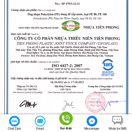
Chứng nhận chất lượng ống Nhựa uPVC D42
Gọi điện
Chat Zalo
Email
Messenger
Nhắn tin SMS