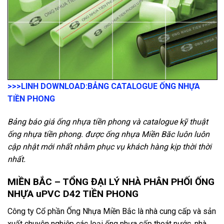
>>>LINH DOWNLOAD:
BẢNG CATALOGUE ỐNG NHỰA
TIỀN PHONG
Bảng báo giá ống nhựa tiền phong và catalogue kỹ thuật
ống nhựa tiền phong. được ống nhựa Miền Băc luôn luôn
cập nhật mới nhất nhằm phục vụ khách hàng kịp thời thời
nhất.
MIỀN BẮC – TỔNG ĐẠI LÝ NHÀ PHÂN PHỐI ỐNG
NHỰA uPVC D42 TIỀN PHONG
Công ty Cổ phần Ống Nhựa Miền Bắc là nhà cung cấp và sản
xuất chuyên nghiệp các loại ống nhựa cấp thoát nước, nhà