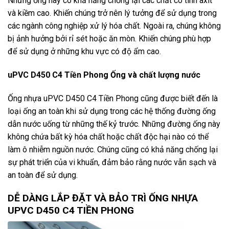
Những ống này có khả năng chống lại các chất có tính axit
và kiềm cao. Khiến chúng trở nên lý tưởng để sử dụng trong
các ngành công nghiệp xử lý hóa chất. Ngoài ra, chúng không
bị ảnh hưởng bởi rỉ sét hoặc ăn mòn. Khiến chúng phù hợp
để sử dụng ở những khu vực có độ ẩm cao.
uPVC D450 C4 Tiền Phong Ống và chất lượng nước
Ống nhựa uPVC D450 C4 Tiền Phong cũng được biết đến là
loại ống an toàn khi sử dụng trong các hệ thống đường ống
dẫn nước uống từ những thế kỷ trước. Những đường ống này
không chứa bất kỳ hóa chất hoặc chất độc hại nào có thể
làm ô nhiễm nguồn nước. Chúng cũng có khả năng chống lại
sự phát triển của vi khuẩn, đảm bảo rằng nước vẫn sạch và
an toàn để sử dụng.
DỄ DÀNG LẮP ĐẶT VÀ BẢO TRÌ ỐNG NHỰA
UPVC D450 C4 TIỀN PHONG