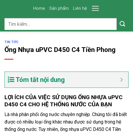
Skip
Home
Sản phẩm
Liên hệ
to
content
Tìm
kiếm:
TIN TỨC
Ống Nhựa uPVC D450 C4 Tiền Phong
Tóm tắt nội dung
LỢI ÍCH CỦA VIỆC SỬ DỤNG ỐNG NHỰA uPVC
D450 C4 CHO HỆ THỐNG NƯỚC CỦA BẠN
Là nhà phân phối ống nước chuyên nghiệp. Chúng tôi đã biết
được có nhiều loại ống khác nhau được sử dụng trong hệ
thống ống nước. Tuy nhiên, ống nhựa uPVC D450 C4 Tiền