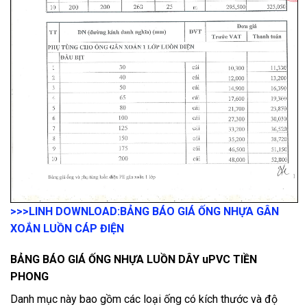
>>>LINH DOWNLOAD:
BẢNG BÁO GIÁ ỐNG NHỰA GÂN
XOẮN LUỒN CÁP ĐIỆN
BẢNG BÁO GIÁ ỐNG NHỰA LUỒN DÂY uPVC TIỀN
PHONG
Danh mục này bao gồm các loại ống có kích thước và độ