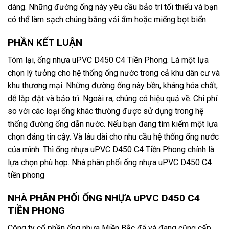
dàng. Những đường ống này yêu cầu bảo trì tối thiểu và bạn
có thể làm sạch chúng bằng vải ẩm hoặc miếng bọt biển.
PHẦN KẾT LUẬN
Tóm lại, ống nhựa uPVC D450 C4 Tiền Phong. Là một lựa
chọn lý tưởng cho hệ thống ống nước trong cả khu dân cư và
khu thương mại. Những đường ống này bền, kháng hóa chất,
dễ lắp đặt và bảo trì. Ngoài ra, chúng có hiệu quả về. Chi phí
so với các loại ống khác thường được sử dụng trong hệ
thống đường ống dẫn nước. Nếu bạn đang tìm kiếm một lựa
chọn đáng tin cậy. Và lâu dài cho nhu cầu hệ thống ống nước
của mình. Thì ống nhựa uPVC D450 C4 Tiền Phong chính là
lựa chọn phù hợp. Nhà phân phối ống nhựa uPVC D450 C4
tiền phong
NHÀ PHÂN PHỐI ỐNG NHỰA uPVC D450 C4
TIỀN PHONG
Công ty cổ phần ống nhựa Miền Bắc đã và đang cũng cấp