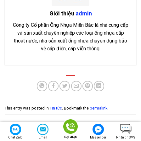
Giới thiệu
admin
Công ty Cổ phần Ống Nhựa Miền Bắc là nhà cung cấp
và sản xuất chuyên nghiệp các loại ống nhựa cấp
thoát nước, nhà sản xuất ống nhựa chuyên dụng bảo
vệ cáp điện, cáp viễn thông.
Bảng báo giá ống nhựa chịu nhiệt PPR Hoa Sen
2026
- 3 Tháng 8, 2026
Bảng báo giá ống nhựa HDPE Hoa Sen 2026
- 28
Tháng 7, 2026
This entry was posted in
Tin tức
. Bookmark the
permalink
.
Bảng báo giá ống nhựa uPVC Hoa Sen 2026
- 27
Tháng 7, 2026
Ống Nhựa uPVC D500 PN4 Thuận Phát
- 26
Để lại một bình luận
Gọi điện
Tháng 12, 2025
Chat Zalo
Email
Messenger
Nhắn tin SMS