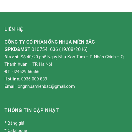
LIÊN HỆ
CÔNG TY CỔ PHẦN ỐNG NHỰA MIỀN BẮC
GPKD&MST
:0107541636 (19/08/2016)
Địa chỉ:
Số 40/20 phố Nguỵ Như Kon Tum – P. Nhân Chính – Q.
Thanh Xuân – TP. Hà Nội
ĐT
: 024629 66566
Hotline
: 0936 009 839
Email
:
ongnhuamienbac@gmail.com
THÔNG TIN CẬP NHẬT
*
Bảng giá
*
Catalogue