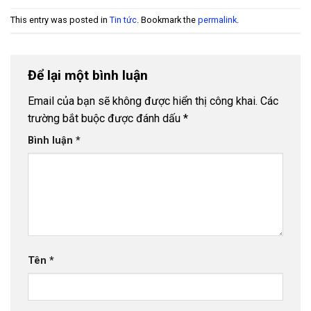
Tháng 7, 2026
This entry was posted in
Tin tức
. Bookmark the
permalink
.
Bảng báo giá ống nhựa uPVC Hoa Sen 2026
- 27
Tháng 7, 2026
Ống Nhựa uPVC D500 PN4 Thuận Phát
- 26
Để lại một bình luận
Tháng 12, 2025
Email của bạn sẽ không được hiển thị công khai.
Các
Ống Nhựa uPVC D450 PN4 Thuận Phát
- 24
trường bắt buộc được đánh dấu
*
Tháng 12, 2025
Bình luận
*
Ống Nhựa uPVC D400 PN4 Thuận Phát
- 22
Tháng 12, 2025
Ống Nhựa uPVC D355 PN4 Thuận Phát
- 20
Tháng 12, 2025
Ống Nhựa uPVC D315 PN4 Thuận Phát
- 18
Tháng 12, 2025
Tên
*
Ống Nhựa uPVC D280 PN4 Thuận Phát
- 16
Tháng 12, 2025