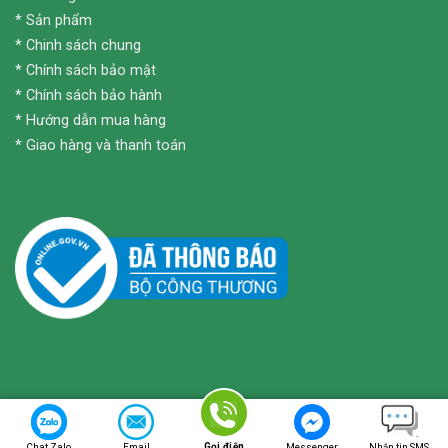
*
Sản phẩm
*
Chinh sách chung
*
Chính sách bảo mật
*
Chính sách bảo hành
*
Hướng dẫn mua hàng
*
Giao hàng và thanh toán
Copyright 2026 ©
ongnhuamienbac.vn
Gọi điện
Chat Zalo
Email
Messenger
Nhắn tin SMS