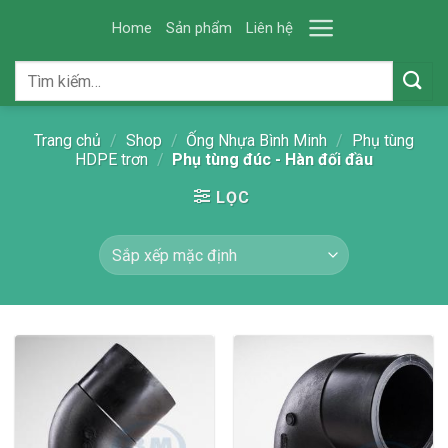
Skip
Home
Sản phẩm
Liên hệ
to
content
Tìm
kiếm:
Trang chủ
/
Shop
/
Ống Nhựa Bình Minh
/
Phụ tùng
HDPE trơn
/
Phụ tùng đúc - Hàn đối đầu
LỌC