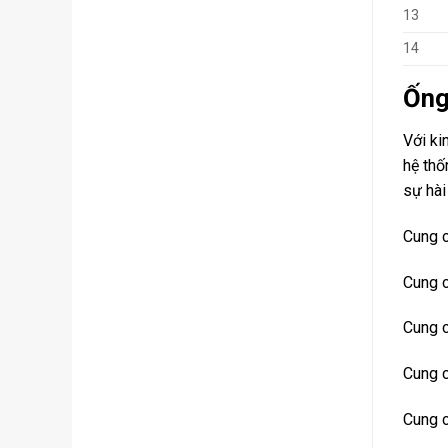
13
14
Ống
Với ki
hệ thố
sự hài
Cung c
Cung 
Cung 
Cung 
Cung c