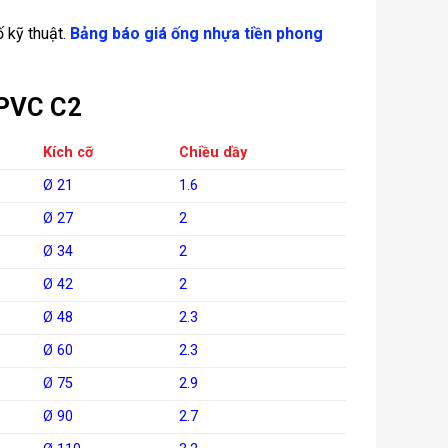
 kỹ thuật.
Bảng báo giá ống nhựa tiền phong
uPVC C2
Kích cỡ
Chiều dầy
Ø 21
1.6
Ø 27
2
Ø 34
2
Ø 42
2
Ø 48
2.3
Ø 60
2.3
Ø 75
2.9
Ø 90
2.7