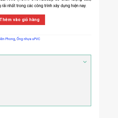
rãi nhất trong các công trình xây dựng hiện nay.
ong uPVC C2 số lượng
Thêm vào giỏ hàng
iền Phong
,
Ống nhựa uPVC