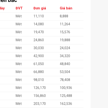
iền bắc
dày
ĐVT
Đơn giá
Giá bán
0
Mét
11,110
8,888
0
Mét
14,080
11,264
0
Mét
19,470
15,576
0
Mét
24,860
19,888
0
Mét
30,030
24,024
0
Mét
42,900
34,320
0
Mét
61,050
48,840
0
Mét
66,880
53,504
0
Mét
98,010
78,408
0
Mét
126,170
100,936
0
Mét
156,860
125,488
0
Mét
203,170
162,536