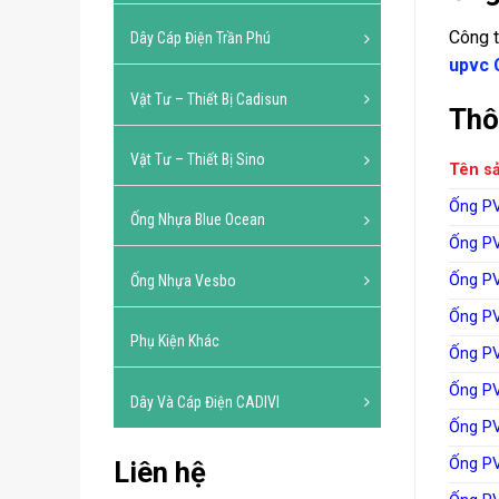
Công t
Dây Cáp Điện Trần Phú
upvc 
Vật Tư – Thiết Bị Cadisun
Thô
Vật Tư – Thiết Bị Sino
Tên s
Ống P
Ống Nhựa Blue Ocean
Ống P
Ống P
Ống Nhựa Vesbo
Ống P
Phụ Kiện Khác
Ống P
Ống P
Dây Và Cáp Điện CADIVI
Ống P
Ống P
Liên hệ