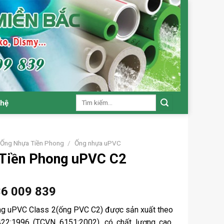
Tìm
 hệ
kiếm:
Ống Nhựa Tiền Phong
/
Ống nhựa uPVC
Tiền Phong uPVC C2
36 009 839
ng uPVC Class 2(ống PVC C2) được sản xuất theo
422:1996 (TCVN 6151:2002), có chất lượng cao,