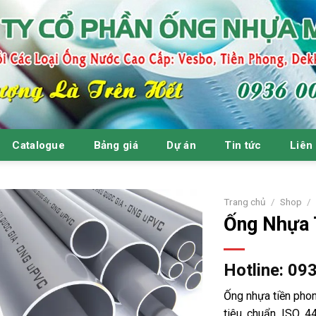
Catalogue
Bảng giá
Dự án
Tin tức
Liên
Trang chủ
/
Shop
/
Ống Nhựa 
Hotline: 09
Ống nhựa tiền pho
tiêu chuẩn ISO 4