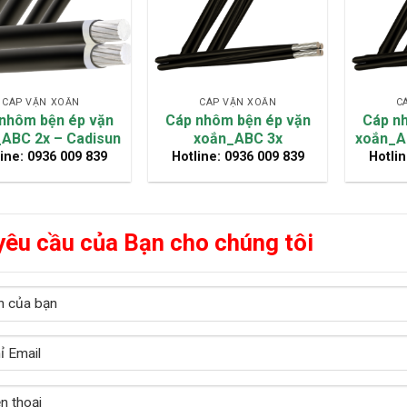
CÁP VẶN XOẮN
CÁP VẶN XOẮN
C
nhôm bện ép vặn
Cáp nhôm bện ép vặn
Cáp n
ABC 2x – Cadisun
xoắn_ABC 3x
xoắn_A
ine: 0936 009 839
Hotline: 0936 009 839
Hotlin
yêu cầu của Bạn cho chúng tôi