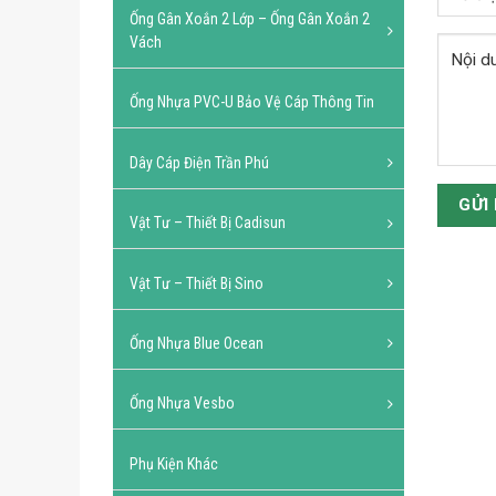
Ống Gân Xoắn 2 Lớp – Ống Gân Xoắn 2
Vách
Ống Nhựa PVC-U Bảo Vệ Cáp Thông Tin
Dây Cáp Điện Trần Phú
Vật Tư – Thiết Bị Cadisun
Vật Tư – Thiết Bị Sino
Ống Nhựa Blue Ocean
Ống Nhựa Vesbo
Phụ Kiện Khác