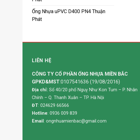
Ống Nhựa uPVC D400 PN4 Thuận
Phát
LIÊN HỆ
CÔNG TY CỔ PHẦN ỐNG NHỰA MIỀN BẮC
GPKD&MST
:0107541636 (19/08/2016)
Địa chỉ:
Số 40/20 phố Nguỵ Như Kon Tum – P. Nhân
Chính – Q. Thanh Xuân – TP. Hà Nội
ĐT
: 024629 66566
Hotline
: 0936 009 839
Email
:
ongnhuamienbac@gmail.com