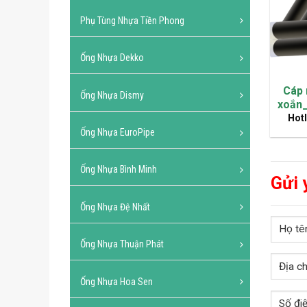
Phụ Tùng Nhựa Tiền Phong
Ống Nhựa Dekko
Cáp 
Ống Nhựa Dismy
xoắn_
Hotl
Ống Nhựa EuroPipe
Ống Nhựa Bình Minh
Gửi 
Ống Nhựa Đệ Nhất
Ống Nhựa Thuận Phát
Ống Nhựa Hoa Sen