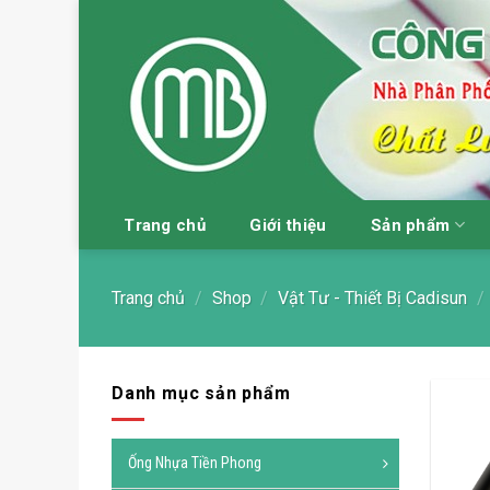
Skip
to
content
Trang chủ
Giới thiệu
Sản phẩm
Trang chủ
/
Shop
/
Vật Tư - Thiết Bị Cadisun
/
Danh mục sản phẩm
Ống Nhựa Tiền Phong