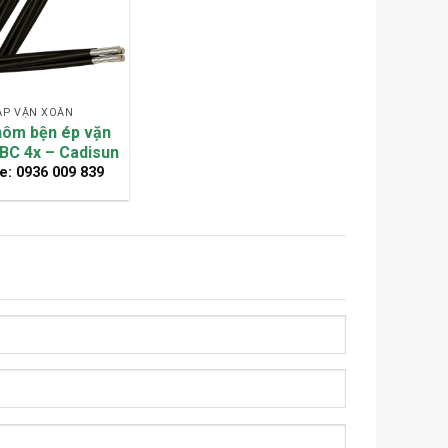
ÁP VẶN XOẮN
hôm bện ép vặn
BC 4x – Cadisun
e: 0936 009 839