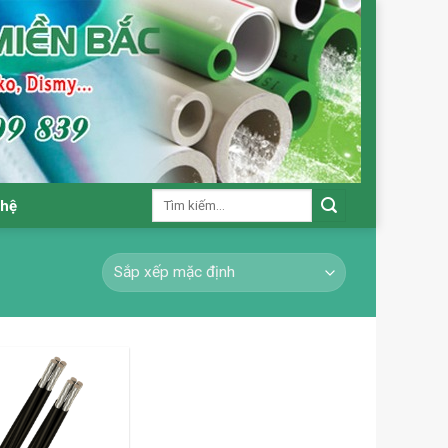
Tìm
 hệ
kiếm: