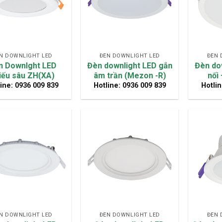
N DOWNLIGHT LED
ĐÈN DOWNLIGHT LED
ĐÈN 
n Downlght LED
Đèn downlight LED gắn
Đèn do
iếu sâu ZH(XA)
âm trần (Mezon -R)
nối
ine: 0936 009 839
Hotline: 0936 009 839
Hotlin
N DOWNLIGHT LED
ĐÈN DOWNLIGHT LED
ĐÈN 