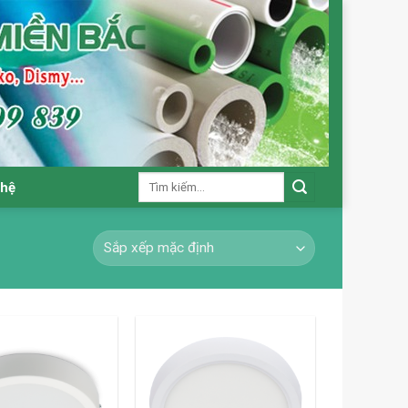
Tìm
 hệ
kiếm: