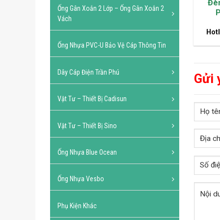
Đèn
Ống Gân Xoắn 2 Lớp – Ống Gân Xoắn 2
P
Vách
Hotl
Ống Nhựa PVC-U Bảo Vệ Cáp Thông Tin
Dây Cáp Điện Trần Phú
Gửi 
Vật Tư – Thiết Bị Cadisun
Vật Tư – Thiết Bị Sino
Ống Nhựa Blue Ocean
Ống Nhựa Vesbo
Phụ Kiện Khác