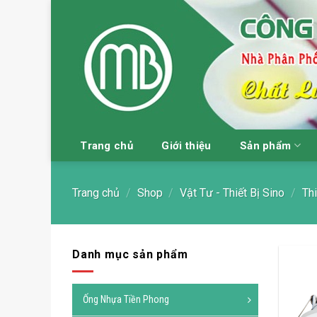
Skip
to
content
Trang chủ
Giới thiệu
Sản phẩm
Trang chủ
/
Shop
/
Vật Tư - Thiết Bị Sino
/
Thi
Danh mục sản phẩm
Ống Nhựa Tiền Phong