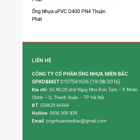
Ống Nhựa uPVC D400 PN4 Thuận
Phát
LIÊN HỆ
CÔNG TY CỔ PHẦN ỐNG NHỰA MIỀN BẮC
GPKD&MST
:0107541636 (19/08/2016)
Địa chỉ:
Số 40/20 phố Nguỵ Như Kon Tum – P. Nhân
Chính – Q. Thanh Xuân – TP. Hà Nội
ĐT
: 024629 66566
Hotline
: 0936 009 839
Email
:
ongnhuamienbac@gmail.com