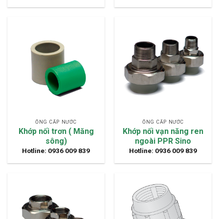
ỐNG CẤP NƯỚC
ỐNG CẤP NƯỚC
Khớp nối trơn ( Măng
Khớp nối vạn năng ren
sông)
ngoài PPR Sino
Hotline: 0936 009 839
Hotline: 0936 009 839