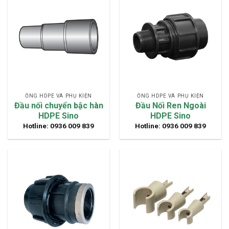
ỐNG HDPE VÀ PHỤ KIỆN
ỐNG HDPE VÀ PHỤ KIỆN
Đầu nối chuyển bậc hàn
Đầu Nối Ren Ngoài
HDPE Sino
HDPE Sino
Hotline: 0936 009 839
Hotline: 0936 009 839