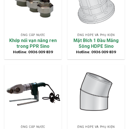
ỐNG CẤP NƯỚC
ỐNG HDPE VÀ PHỤ KIỆN
Khớp nối vạn năng ren
Mặt Bích 1 Đầu Măng
trong PPR Sino
Sông HDPE Sino
Hotline: 0936 009 839
Hotline: 0936 009 839
ỐNG CẤP NƯỚC
ỐNG HDPE VÀ PHỤ KIỆN