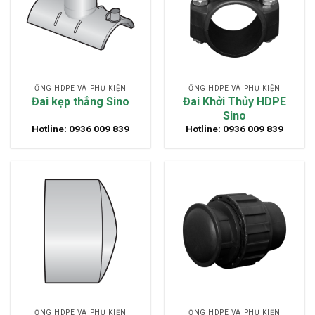
ỐNG HDPE VÀ PHỤ KIỆN
ỐNG HDPE VÀ PHỤ KIỆN
Đai kẹp thẳng Sino
Đai Khởi Thủy HDPE
Sino
Hotline: 0936 009 839
Hotline: 0936 009 839
ỐNG HDPE VÀ PHỤ KIỆN
ỐNG HDPE VÀ PHỤ KIỆN