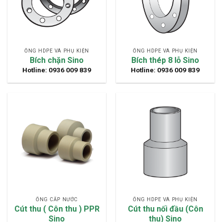
ỐNG HDPE VÀ PHỤ KIỆN
ỐNG HDPE VÀ PHỤ KIỆN
Bích chặn Sino
Bích thép 8 lỗ Sino
Hotline: 0936 009 839
Hotline: 0936 009 839
ỐNG CẤP NƯỚC
ỐNG HDPE VÀ PHỤ KIỆN
Cút thu ( Côn thu ) PPR
Cút thu nối đầu (Côn
Sino
thu) Sino