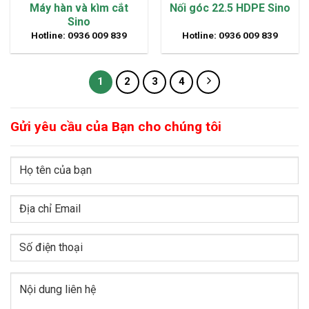
Máy hàn và kìm cắt
Nối góc 22.5 HDPE Sino
Sino
Hotline: 0936 009 839
Hotline: 0936 009 839
1
2
3
4
Gửi yêu cầu của Bạn cho chúng tôi