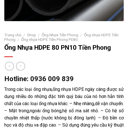
Trang chủ
/
Shop
/
Ống Nhựa Tiền Phong
/
Ống nhựa HDPE Tiền
Phong
/
Ống nhựa HDPE Tiền Phong PE80
Ống Nhựa HDPE 80 PN10 Tiền Phong
Hotline: 0936 009 839
Trong các loại ống nhựa,ống nhựa HDPE ngày càng được sử
dụng nhiều do những đặc tính quý báu của nó hơn hẳn tính
chất của các loại ống nhựa khác: – Nhẹ nhàng,dễ vận chuyển.
– Mặt trong,ngoài ống bóng,hệ số ma sát nhỏ. – Có hệ số
chuyền nhiệt thấp (nước không bị đông lạnh). – Độ bền cơ
học và độ chịu va đập cao. – Sử dụng đúng yêu cầu kỹ thuật