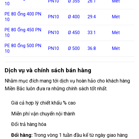
PN10
Ø 355
26.1
Mét
10
PE 80 Ống 400 PN
PN10
Ø 400
29.4
Mét
10
PE 80 Ống 450 PN
PN10
Ø 450
33.1
Mét
10
PE 80 Ống 500 PN
PN10
Ø 500
36.8
Mét
10
Dịch vụ và chính sách bán hàng
Nhằm mục đích mang tới dịch vụ hoàn hảo cho khách hàng
Miền Bắc luôn đưa ra những chính sách tốt nhất.
Giá cả hợp lý chiết khấu % cao
Miễn phí vận chuyển nội thành
Đổi trả hàng hóa
Đổi hàng:
Trong vòng 1 tuần đầu kể từ ngày giao hàng