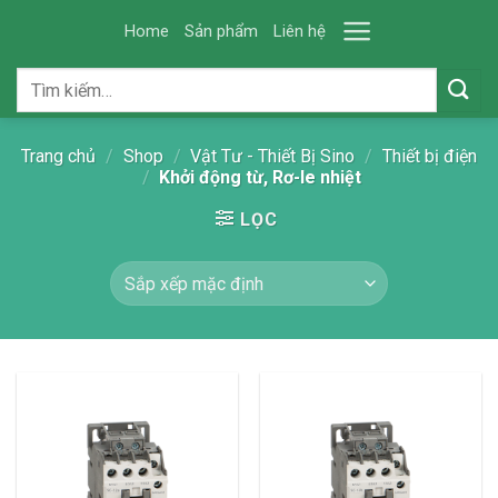
Skip
Home
Sản phẩm
Liên hệ
to
content
Tìm
kiếm:
Trang chủ
/
Shop
/
Vật Tư - Thiết Bị Sino
/
Thiết bị điện
/
Khởi động từ, Rơ-le nhiệt
LỌC