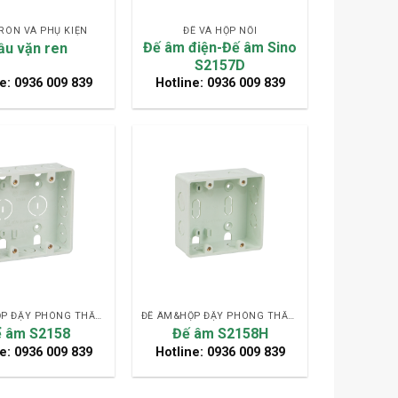
RÒN VÀ PHỤ KIỆN
ĐẾ VÀ HỘP NỐI
Đế âm điện-Đế âm Sino
ầu vặn ren
S2157D
e: 0936 009 839
Hotline: 0936 009 839
ĐẾ ÂM&HỘP ĐẬY PHÒNG THẤM NƯỚC
ĐẾ ÂM&HỘP ĐẬY PHÒNG THẤM NƯỚC
 âm S2158
Đế âm S2158H
e: 0936 009 839
Hotline: 0936 009 839