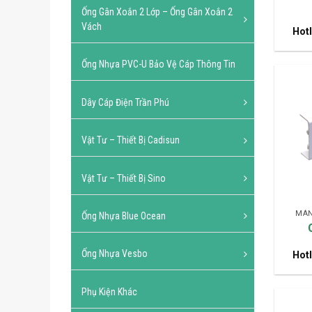
Ống Gân Xoắn 2 Lớp – Ống Gân Xoắn 2
Vách
Hotl
Ống Nhựa PVC-U Bảo Vệ Cáp Thông Tin
Dây Cáp Điện Trần Phú
Vật Tư – Thiết Bị Cadisun
Vật Tư – Thiết Bị Sino
MÁN
Ống Nhựa Blue Ocean
Ống Nhựa Vesbo
Hotl
Phụ Kiện Khác