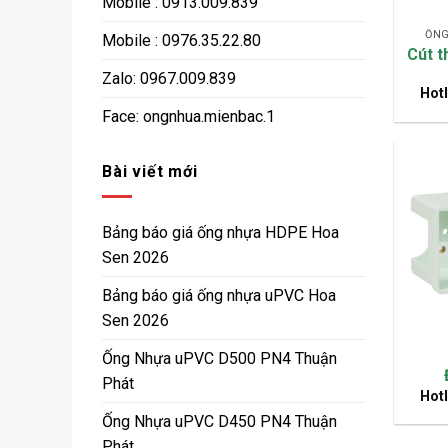
Mobile : 0913.009.839
ỐNG
Mobile : 0976.35.22.80
Cút t
Zalo: 0967.009.839
Hotl
Face: ongnhua.mienbac.1
Bài viết mới
Bảng báo giá ống nhựa HDPE Hoa
Sen 2026
Bảng báo giá ống nhựa uPVC Hoa
Sen 2026
Ống Nhựa uPVC D500 PN4 Thuận
Phát
Hotl
Ống Nhựa uPVC D450 PN4 Thuận
Phát