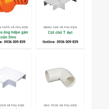
 HDPE VÀ PHỤ KIỆN
MÁNG GEN VÀ PHỤ KIỆN
u ống hdpe gân
Cút chữ T dẹt
xoắn Sino
e: 0936 009 839
Hotline: 0936 009 839
GEN VÀ PHỤ KIỆN
ỐNG TRÒN VÀ PHỤ KIỆN