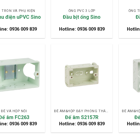
 TRÒN VÀ PHỤ KIỆN
ỐNG PVC 3 LỚP
ỐNG T
hu điện uPVC Sino
Đầu bịt ống Sino
Đ
ine: 0936 009 839
Hotline: 0936 009 839
Hotlin
ĐẾ VÀ HỘP NỐI
ĐẾ ÂM&HỘP ĐẬY PHÒNG THẤM NƯỚC
Đế âm FC263
Đế âm S2157R
Để
ine: 0936 009 839
Hotline: 0936 009 839
Hotlin