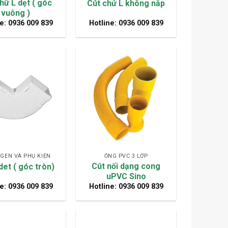
hữ L dẹt ( góc
Cút chứ L không nắp
vuông )
e: 0936 009 839
Hotline: 0936 009 839
GEN VÀ PHỤ KIỆN
ỐNG PVC 3 LỚP
Cút nối dạng cong
det ( góc tròn)
uPVC Sino
e: 0936 009 839
Hotline: 0936 009 839