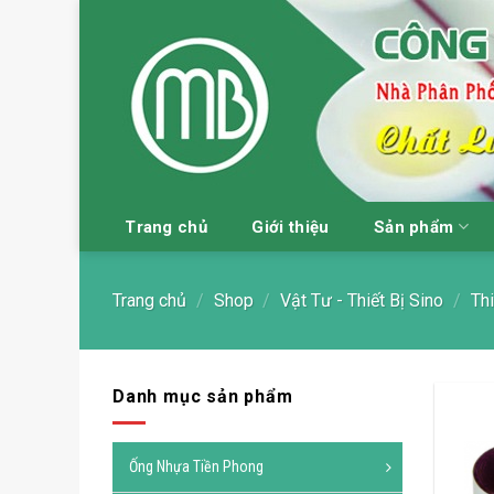
Skip
to
content
Trang chủ
Giới thiệu
Sản phẩm
Trang chủ
/
Shop
/
Vật Tư - Thiết Bị Sino
/
Thi
Danh mục sản phẩm
Ống Nhựa Tiền Phong