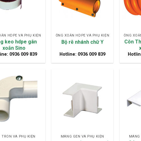
OẮN HDPE VÀ PHỤ KIỆN
ỐNG XOẮN HDPE VÀ PHỤ KIỆN
ỐNG XOẮN
g keo hdpe gân
Côn Th
Bộ rẽ nhánh chữ Y
xoắn Sino
ine: 0936 009 839
Hotline: 0936 009 839
Hotlin
 TRÒN VÀ PHỤ KIỆN
MÁNG GEN VÀ PHỤ KIỆN
MÁNG 