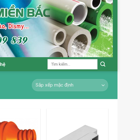
Tìm
 hệ
kiếm: