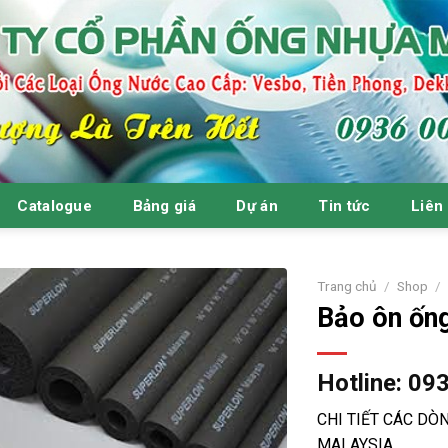
Catalogue
Bảng giá
Dự án
Tin tức
Liên
Trang chủ
/
Shop
/
Bảo ôn ốn
Hotline: 09
CHI TIẾT CÁC D
MALAYSIA