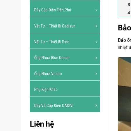
Dây Cáp Điện Trần Phú
Bảo
Vật Tư – Thiết Bị Cadisun
Bảo ôn
Vật Tư – Thiết Bị Sino
nhiệt 
Ống Nhựa Blue Ocean
Ống Nhựa Vesbo
Phụ Kiện Khác
Dây Và Cáp Điện CADIVI
Liên hệ