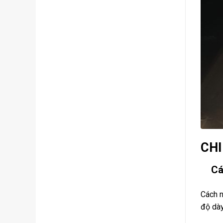
CHI
Cá
Cách n
độ dà