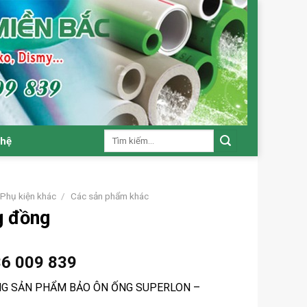
Tìm
 hệ
kiếm:
Phụ kiện khác
/
Các sản phẩm khác
g đồng
36 009 839
ÒNG SẢN PHẨM BẢO ÔN ỐNG SUPERLON –