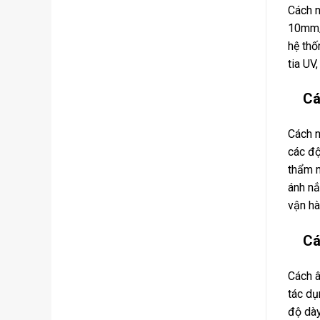
Cách n
10mm/
hệ thố
tia UV
Cá
Cách n
các đ
thẩm m
ánh nắ
vận hà
Cá
Cách â
tác dụ
độ dà