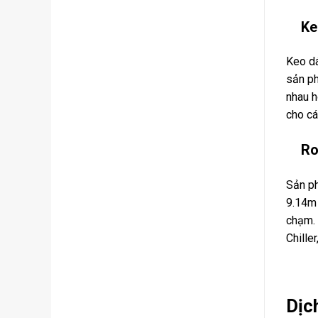
Ke
Keo dá
sản ph
nhau h
cho cá
Ro
Sản ph
9.14m 
chạm. 
Chille
Dịc