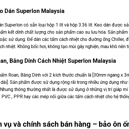
o Dán Superlon Malaysia
n Superlon có sẵn loại hộp 1 lít và hộp 3.36 lít. Keo dán được sả
ẩm kết dính chất lượng cho sản phẩm cao su lưu hóa. Sản phẩm 
oặc sử dụng. Để dán các tấm cách nhiệt cho đường ống Chiller,
ch nhiệt. Không bốc hơi, không tạo mùi gây nghiện, mau khô nên tín
an, Băng Dính Cách Nhiệt Superlon Malaysia
ẩm Roan, Băng Dính với 2 kích thước chuẩn là [30mm ngang x 
dài]. Sản phẩm được sử dụng rộng rãi trong nhiều ứng dụng như k
Nhưng thông thường nhất là được sử dụng ở những vị trí giáp mí 
r, PVC , PPR hay các mép nối giữa các tấm cách nhiệt cho hệ thống
h vụ và chính sách bán hàng – bảo ôn 